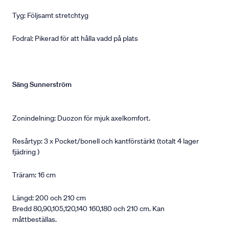
Tyg: Följsamt stretchtyg
Fodral: Pikerad för att hålla vadd på plats
Säng Sunnerström
Zonindelning: Duozon för mjuk axelkomfort.
Resårtyp: 3 x Pocket/bonell och kantförstärkt (totalt 4 lager
fjädring )
Träram: 16 cm
Längd: 200 och 210 cm
Bredd 80,90,105,120,140 160,180 och 210 cm. Kan
måttbeställas.