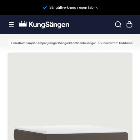
Sängtillverkning i egen fabrik
Hem
Kampanjer
Kampanjsängar
Sängar
Kontinentalsängar
Sunnerström Dubbelsäng