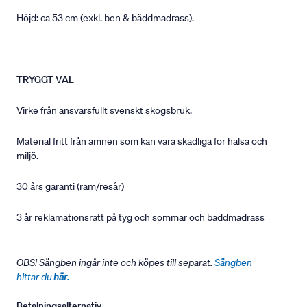
Höjd: ca 53 cm (exkl. ben & bäddmadrass).
TRYGGT VAL
Virke från ansvarsfullt svenskt skogsbruk.
Material fritt från ämnen som kan vara skadliga för hälsa och
miljö.
30 års garanti (ram/resår)
3 år reklamationsrätt på tyg och sömmar och bäddmadrass
OBS! Sängben ingår inte och köpes till separat.
Sängben
hittar du
här
.
Betalningsalternativ