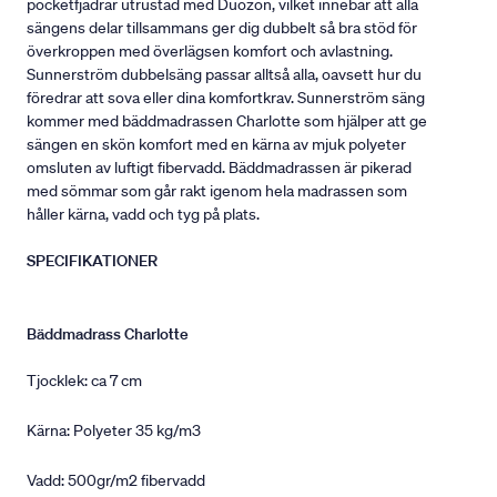
pocketfjädrar utrustad med Duozon, vilket innebär att alla
sängens delar tillsammans ger dig dubbelt så bra stöd för
överkroppen med överlägsen komfort och avlastning.
Sunnerström dubbelsäng passar alltså alla, oavsett hur du
föredrar att sova eller dina komfortkrav. Sunnerström säng
kommer med bäddmadrassen Charlotte som hjälper att ge
sängen en skön komfort med en kärna av mjuk polyeter
omsluten av luftigt fibervadd. Bäddmadrassen är pikerad
med sömmar som går rakt igenom hela madrassen som
håller kärna, vadd och tyg på plats.
SPECIFIKATIONER
Bäddmadrass Charlotte
Tjocklek: ca 7 cm
Kärna: Polyeter 35 kg/m3
Vadd: 500gr/m2 fibervadd