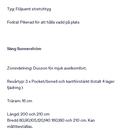
Tyg: Följsamt stretchtyg
Fodral: Pikerad för att hålla vadd på plats
Säng Sunnerström
Zonindelning: Duozon för mjuk axelkomfort.
Resårtyp: 3 x Pocket/bonell och kantförstärkt (totalt 4 lager
fjädring )
Träram: 16 cm
Längd: 200 och 210 cm
Bredd 80,90,105,120,140 160,180 och 210 cm. Kan
måttbeställas.