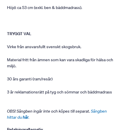
Höjd: ca 53 cm (exkl. ben & bäddmadrass).
TRYGGT VAL
Virke från ansvarsfullt svenskt skogsbruk.
Material fritt från ämnen som kan vara skadliga för hälsa och
miljö.
30 års garanti (ram/resår)
3 år reklamationsrätt på tyg och sömmar och bäddmadrass
OBS! Sängben ingår inte och köpes till separat.
Sängben
hittar du
här
.
Betalningsalternativ