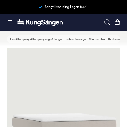
Sängtillverkning i egen fabrik
Hem
Kampanjer
Kampanjsängar
Sängar
Kontinentalsängar
Sunnerström Dubbelsäng