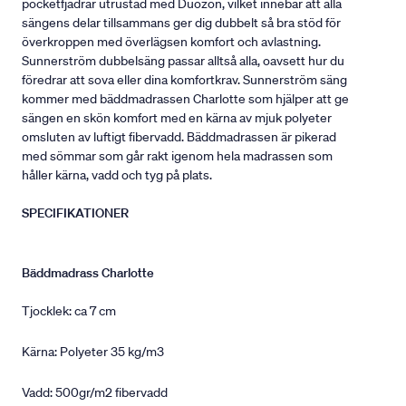
pocketfjädrar utrustad med Duozon, vilket innebär att alla
sängens delar tillsammans ger dig dubbelt så bra stöd för
överkroppen med överlägsen komfort och avlastning.
Sunnerström dubbelsäng passar alltså alla, oavsett hur du
föredrar att sova eller dina komfortkrav. Sunnerström säng
kommer med bäddmadrassen Charlotte som hjälper att ge
sängen en skön komfort med en kärna av mjuk polyeter
omsluten av luftigt fibervadd. Bäddmadrassen är pikerad
med sömmar som går rakt igenom hela madrassen som
håller kärna, vadd och tyg på plats.
SPECIFIKATIONER
Bäddmadrass Charlotte
Tjocklek: ca 7 cm
Kärna: Polyeter 35 kg/m3
Vadd: 500gr/m2 fibervadd