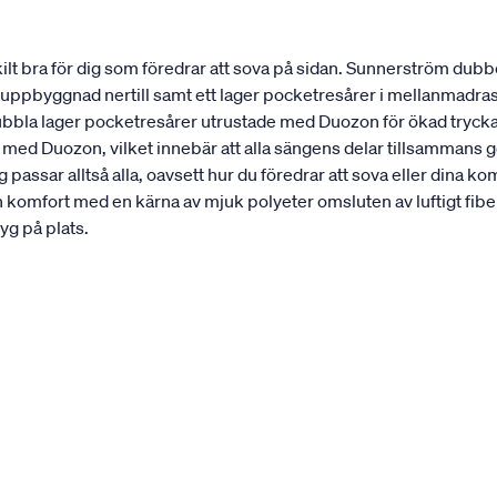
t bra för dig som föredrar att sova på sidan. Sunnerström dubbe
st uppbyggnad nertill samt ett lager pocketresårer i mellanmadra
dubbla lager pocketresårer utrustade med Duozon för ökad trycka
 med Duozon, vilket innebär att alla sängens delar tillsammans 
passar alltså alla, oavsett hur du föredrar att sova eller din
n komfort med en kärna av mjuk polyeter omsluten av luftigt 
yg på plats.