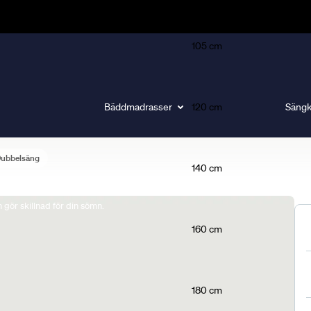
105 cm
Bäddmadrasser
120 cm
Sängk
Dubbelsäng
140 cm
gör skillnad för din sömn.
160 cm
180 cm