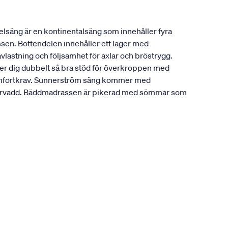
lsäng är en kontinentalsäng som innehåller fyra
ssen. Bottendelen innehåller ett lager med
vlastning och följsamhet för axlar och bröstrygg.
ger dig dubbelt så bra stöd för överkroppen med
a komfortkrav. Sunnerström säng kommer med
fibervadd. Bäddmadrassen är pikerad med sömmar som