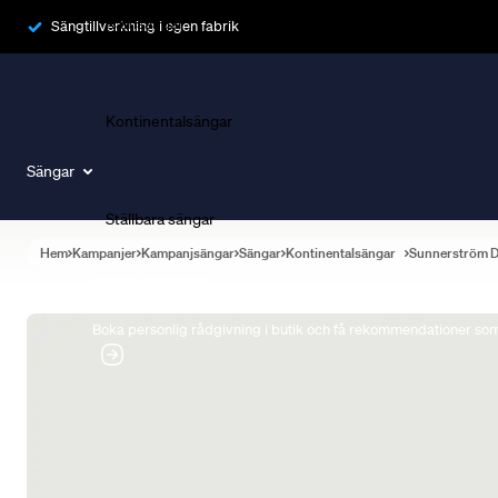
Ramsängar
Sängtillverkning i egen fabrik
Kontinentalsängar
Sängar
Ställbara sängar
Hem
Kampanjer
Kampanjsängar
Sängar
Kontinentalsängar
Sunnerström 
Boka Sängexpert
Boka personlig rådgivning i butik och få rekommendationer som 