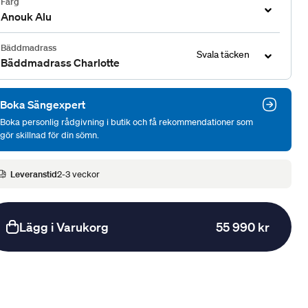
Färg
Anouk Alu
Bäddmadrass
Svala täcken
Bäddmadrass Charlotte
Boka Sängexpert
Boka personlig rådgivning i butik och få rekommendationer som
gör skillnad för din sömn.
Leveranstid
2-3 veckor
Lägg i Varukorg
55 990 kr