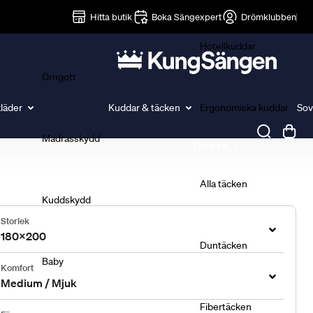
Lakan
Hitta butik
Boka Sängexpert
Drömklubben
Hotellkuddar
Örngott
läder
Kuddar & täcken
Ergonomiska kuddar
Sov
Madrasskydd
Täcken
Alla täcken
Kuddskydd
Storlek
180x200
Duntäcken
Baby
Komfort
Medium / Mjuk
Fibertäcken