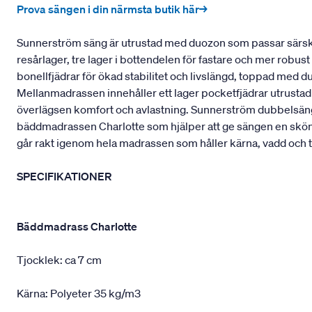
Prova sängen i din närmsta butik här→
Sunnerström säng är utrustad med duozon som passar särskil
resårlager, tre lager i bottendelen för fastare och mer robu
bonellfjädrar för ökad stabilitet och livslängd, toppad med 
Mellanmadrassen innehåller ett lager pocketfjädrar utrustad
överlägsen komfort och avlastning. Sunnerström dubbelsäng 
bäddmadrassen Charlotte som hjälper att ge sängen en skö
går rakt igenom hela madrassen som håller kärna, vadd och t
SPECIFIKATIONER
Bäddmadrass Charlotte
Tjocklek: ca 7 cm
Kärna: Polyeter 35 kg/m3