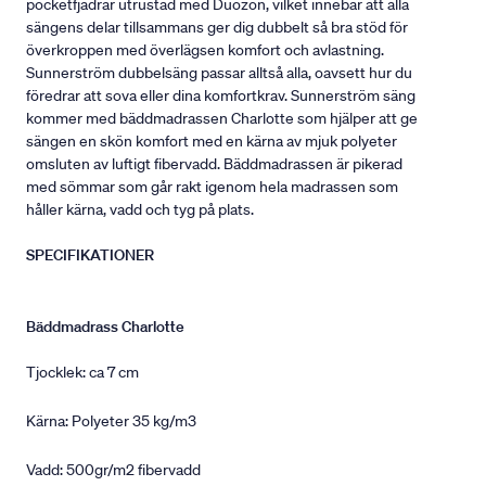
pocketfjädrar utrustad med Duozon, vilket innebär att alla
sängens delar tillsammans ger dig dubbelt så bra stöd för
överkroppen med överlägsen komfort och avlastning.
Sunnerström dubbelsäng passar alltså alla, oavsett hur du
föredrar att sova eller dina komfortkrav. Sunnerström säng
kommer med bäddmadrassen Charlotte som hjälper att ge
sängen en skön komfort med en kärna av mjuk polyeter
omsluten av luftigt fibervadd. Bäddmadrassen är pikerad
med sömmar som går rakt igenom hela madrassen som
håller kärna, vadd och tyg på plats.
SPECIFIKATIONER
Bäddmadrass Charlotte
Tjocklek: ca 7 cm
Kärna: Polyeter 35 kg/m3
Vadd: 500gr/m2 fibervadd