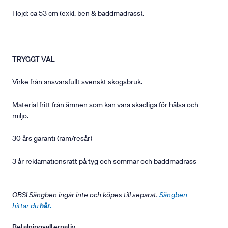
Höjd: ca 53 cm (exkl. ben & bäddmadrass).
TRYGGT VAL
Virke från ansvarsfullt svenskt skogsbruk.
Material fritt från ämnen som kan vara skadliga för hälsa och
miljö.
30 års garanti (ram/resår)
3 år reklamationsrätt på tyg och sömmar och bäddmadrass
OBS! Sängben ingår inte och köpes till separat.
Sängben
hittar du
här
.
Betalningsalternativ