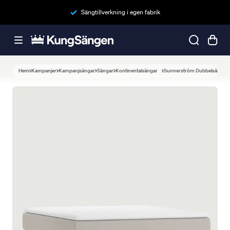
Sängtillverkning i egen fabrik
Hem
Kampanjer
Kampanjsängar
Sängar
Kontinentalsängar
Sunnerström Dubbelsäng