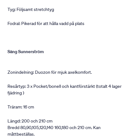
Tyg: Följsamt stretchtyg
Fodral: Pikerad för att hålla vadd på plats
Säng Sunnerström
Zonindelning: Duozon för mjuk axelkomfort.
Resårtyp: 3 x Pocket/bonell och kantförstärkt (totalt 4 lager
fjädring )
Träram: 16 cm
Längd: 200 och 210 cm
Bredd 80,90,105,120,140 160,180 och 210 cm. Kan
måttbeställas.