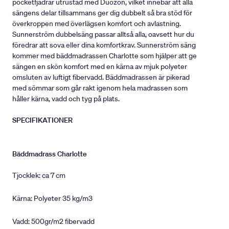
pocketfjädrar utrustad med Duozon, vilket innebär att alla
sängens delar tillsammans ger dig dubbelt så bra stöd för
överkroppen med överlägsen komfort och avlastning.
Sunnerström dubbelsäng passar alltså alla, oavsett hur du
föredrar att sova eller dina komfortkrav. Sunnerström säng
kommer med bäddmadrassen Charlotte som hjälper att ge
sängen en skön komfort med en kärna av mjuk polyeter
omsluten av luftigt fibervadd. Bäddmadrassen är pikerad
med sömmar som går rakt igenom hela madrassen som
håller kärna, vadd och tyg på plats.
SPECIFIKATIONER
Bäddmadrass Charlotte
Tjocklek: ca 7 cm
Kärna: Polyeter 35 kg/m3
Vadd: 500gr/m2 fibervadd