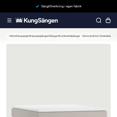
Sängtillverkning i egen fabrik
Hem
Kampanjer
Kampanjsängar
Sängar
Kontinentalsängar
Sunnerström Dubbelsäng