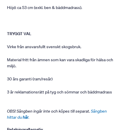
Höjd: ca 53 cm (exkl. ben & bäddmadrass).
TRYGGT VAL
Virke från ansvarsfullt svenskt skogsbruk.
Material fritt från ämnen som kan vara skadliga för hälsa och
miljö.
30 års garanti (ram/resår)
3 år reklamationsrätt på tyg och sömmar och bäddmadrass
OBS! Sängben ingår inte och köpes till separat.
Sängben
hittar du
här
.
Betalningsalternativ