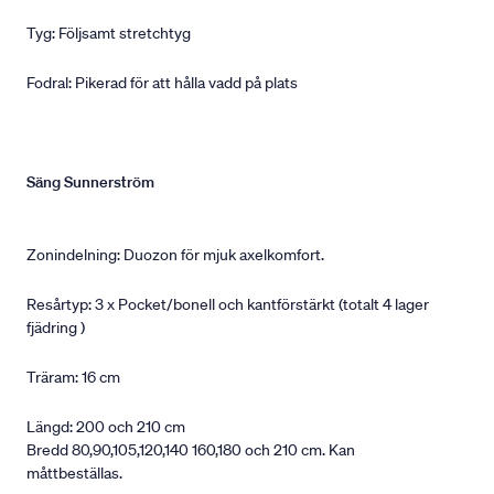
Tyg: Följsamt stretchtyg
Fodral: Pikerad för att hålla vadd på plats
Säng Sunnerström
Zonindelning: Duozon för mjuk axelkomfort.
Resårtyp: 3 x Pocket/bonell och kantförstärkt (totalt 4 lager
fjädring )
Träram: 16 cm
Längd: 200 och 210 cm
Bredd 80,90,105,120,140 160,180 och 210 cm. Kan
måttbeställas.