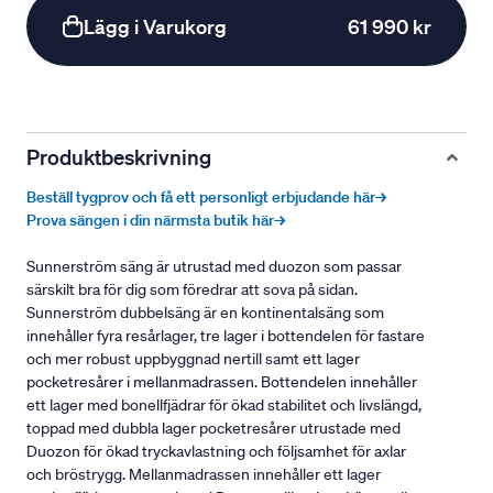
Lägg i Varukorg
61 990 kr
Produktbeskrivning
Beställ tygprov och få ett personligt erbjudande här→
Prova sängen i din närmsta butik här→
Sunnerström säng är utrustad med duozon som passar
särskilt bra för dig som föredrar att sova på sidan.
Sunnerström dubbelsäng är en kontinentalsäng som
innehåller fyra resårlager, tre lager i bottendelen för fastare
och mer robust uppbyggnad nertill samt ett lager
pocketresårer i mellanmadrassen. Bottendelen innehåller
ett lager med bonellfjädrar för ökad stabilitet och livslängd,
toppad med dubbla lager pocketresårer utrustade med
Duozon för ökad tryckavlastning och följsamhet för axlar
och bröstrygg. Mellanmadrassen innehåller ett lager