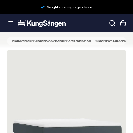
Sängtillverkning i egen fabrik
Hem
Kampanjer
Kampanjsängar
Sängar
Kontinentalsängar
Sunnerström Dubbelsäng