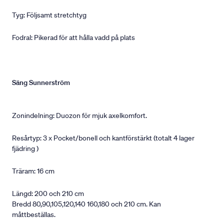
Tyg: Följsamt stretchtyg
Fodral: Pikerad för att hålla vadd på plats
Säng Sunnerström
Zonindelning: Duozon för mjuk axelkomfort.
Resårtyp: 3 x Pocket/bonell och kantförstärkt (totalt 4 lager
fjädring )
Träram: 16 cm
Längd: 200 och 210 cm
Bredd 80,90,105,120,140 160,180 och 210 cm. Kan
måttbeställas.