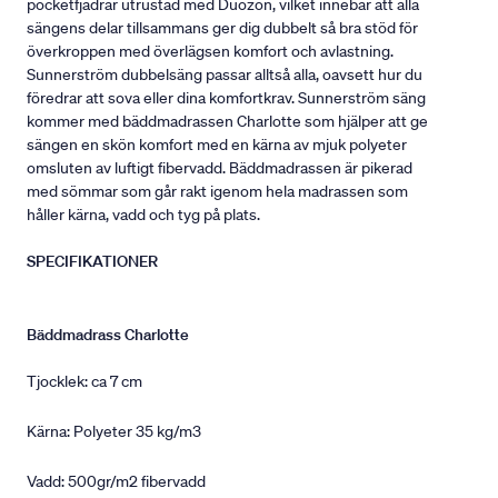
pocketfjädrar utrustad med Duozon, vilket innebär att alla
sängens delar tillsammans ger dig dubbelt så bra stöd för
överkroppen med överlägsen komfort och avlastning.
Sunnerström dubbelsäng passar alltså alla, oavsett hur du
föredrar att sova eller dina komfortkrav. Sunnerström säng
kommer med bäddmadrassen Charlotte som hjälper att ge
sängen en skön komfort med en kärna av mjuk polyeter
omsluten av luftigt fibervadd. Bäddmadrassen är pikerad
med sömmar som går rakt igenom hela madrassen som
håller kärna, vadd och tyg på plats.
SPECIFIKATIONER
Bäddmadrass Charlotte
Tjocklek: ca 7 cm
Kärna: Polyeter 35 kg/m3
Vadd: 500gr/m2 fibervadd