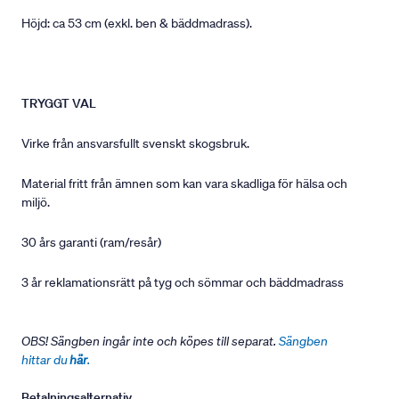
Höjd: ca 53 cm (exkl. ben & bäddmadrass).
TRYGGT VAL
Virke från ansvarsfullt svenskt skogsbruk.
Material fritt från ämnen som kan vara skadliga för hälsa och
miljö.
30 års garanti (ram/resår)
3 år reklamationsrätt på tyg och sömmar och bäddmadrass
OBS! Sängben ingår inte och köpes till separat.
Sängben
hittar du
här
.
Betalningsalternativ