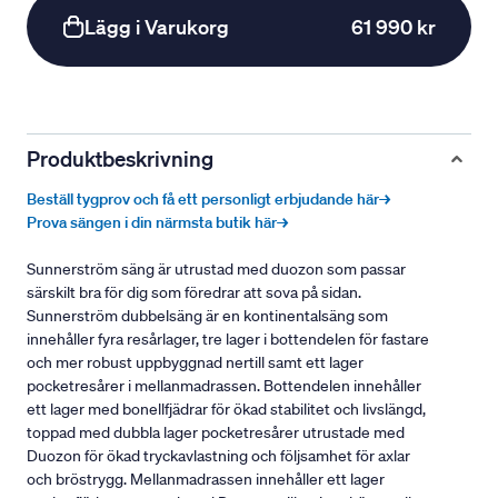
Lägg i Varukorg
61 990 kr
Produktbeskrivning
Beställ tygprov och få ett personligt erbjudande här→
Prova sängen i din närmsta butik här→
Sunnerström säng är utrustad med duozon som passar
särskilt bra för dig som föredrar att sova på sidan.
Sunnerström dubbelsäng är en kontinentalsäng som
innehåller fyra resårlager, tre lager i bottendelen för fastare
och mer robust uppbyggnad nertill samt ett lager
pocketresårer i mellanmadrassen. Bottendelen innehåller
ett lager med bonellfjädrar för ökad stabilitet och livslängd,
toppad med dubbla lager pocketresårer utrustade med
Duozon för ökad tryckavlastning och följsamhet för axlar
och bröstrygg. Mellanmadrassen innehåller ett lager