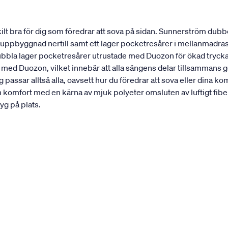
t bra för dig som föredrar att sova på sidan. Sunnerström dubbe
st uppbyggnad nertill samt ett lager pocketresårer i mellanmadra
dubbla lager pocketresårer utrustade med Duozon för ökad trycka
 med Duozon, vilket innebär att alla sängens delar tillsammans 
passar alltså alla, oavsett hur du föredrar att sova eller din
n komfort med en kärna av mjuk polyeter omsluten av luftigt 
yg på plats.