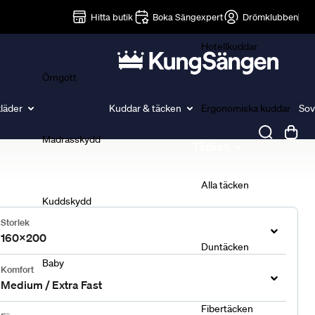
Lakan
Hitta butik
Boka Sängexpert
Drömklubben
Hotellkuddar
Örngott
läder
Kuddar & täcken
Ergonomiska kuddar
Sov
Madrasskydd
Täcken
Alla täcken
Kuddskydd
Storlek
160x200
Duntäcken
Baby
Komfort
Medium / Extra Fast
Fibertäcken