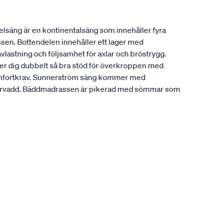
lsäng är en kontinentalsäng som innehåller fyra
ssen. Bottendelen innehåller ett lager med
vlastning och följsamhet för axlar och bröstrygg.
ger dig dubbelt så bra stöd för överkroppen med
a komfortkrav. Sunnerström säng kommer med
fibervadd. Bäddmadrassen är pikerad med sömmar som