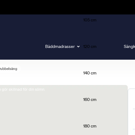
105 cm
Bäddmadrasser
120 cm
Sängk
Dubbelsäng
140 cm
gör skillnad för din sömn.
160 cm
180 cm