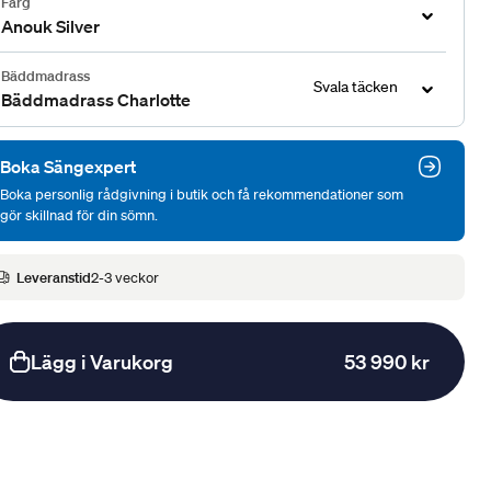
Färg
Anouk Silver
Bäddmadrass
Svala täcken
Bäddmadrass Charlotte
Boka Sängexpert
Boka personlig rådgivning i butik och få rekommendationer som
gör skillnad för din sömn.
Leveranstid
2-3 veckor
Lägg i Varukorg
53 990 kr