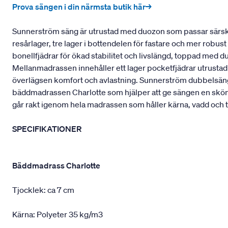
Prova sängen i din närmsta butik här→
Sunnerström säng är utrustad med duozon som passar särskil
resårlager, tre lager i bottendelen för fastare och mer robu
bonellfjädrar för ökad stabilitet och livslängd, toppad med 
Mellanmadrassen innehåller ett lager pocketfjädrar utrustad
överlägsen komfort och avlastning. Sunnerström dubbelsäng 
bäddmadrassen Charlotte som hjälper att ge sängen en skö
går rakt igenom hela madrassen som håller kärna, vadd och t
SPECIFIKATIONER
Bäddmadrass Charlotte
Tjocklek: ca 7 cm
Kärna: Polyeter 35 kg/m3