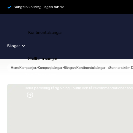
Ramsängar
Sängtillverkning i egen fabrik
Kontinentalsängar
Sängar
Ställbara sängar
Hem
Kampanjer
Kampanjsängar
Sängar
Kontinentalsängar
Sunnerström 
Boka Sängexpert
Boka personlig rådgivning i butik och få rekommendationer som 