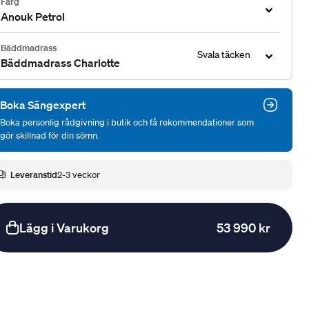
Färg
Anouk Petrol
Bäddmadrass
Svala täcken
Bäddmadrass Charlotte
Boka Sängexpert
Boka personlig rådgivning i butik och få rekommendationer som
gör skillnad för din sömn.
Leveranstid
2-3 veckor
Lägg i Varukorg
53 990 kr