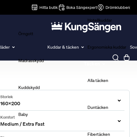
Lakan
Hitta butik
Boka Sängexpert
Drömklubben
Hotellkuddar
Örngott
läder
Kuddar & täcken
Ergonomiska kuddar
Sov
Madrasskydd
Täcken
Alla täcken
Kuddskydd
Storlek
160x200
Duntäcken
Baby
Komfort
Medium / Extra Fast
Fibertäcken