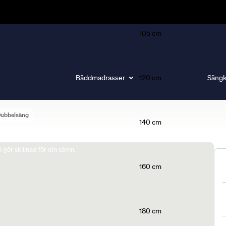
105 cm
Bäddmadrasser
120 cm
Sängk
Dubbelsäng
140 cm
gör skillnad för din sömn.
160 cm
180 cm