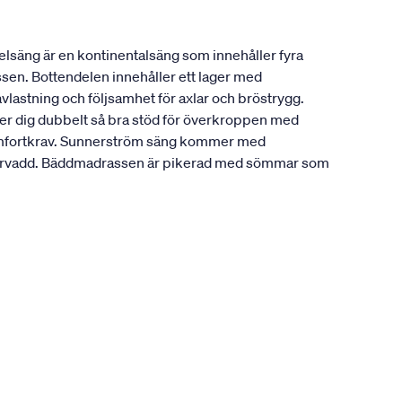
lsäng är en kontinentalsäng som innehåller fyra
ssen. Bottendelen innehåller ett lager med
vlastning och följsamhet för axlar och bröstrygg.
ger dig dubbelt så bra stöd för överkroppen med
a komfortkrav. Sunnerström säng kommer med
fibervadd. Bäddmadrassen är pikerad med sömmar som