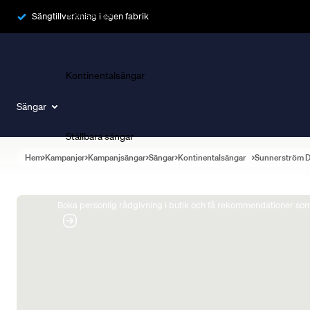
Ramsängar
Sängtillverkning i egen fabrik
Kontinentalsängar
Sängar
Ställbara sängar
Hem
Kampanjer
Kampanjsängar
Sängar
Kontinentalsängar
Sunnerström 
Boka Sängexpert
Boka personlig rådgivning i butik och få rekommendationer som 