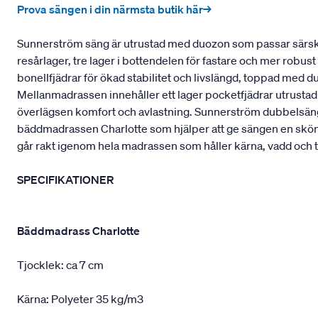
Prova sängen i din närmsta butik här→
Sunnerström säng är utrustad med duozon som passar särskil
resårlager, tre lager i bottendelen för fastare och mer robu
bonellfjädrar för ökad stabilitet och livslängd, toppad med 
Mellanmadrassen innehåller ett lager pocketfjädrar utrustad
överlägsen komfort och avlastning. Sunnerström dubbelsäng 
bäddmadrassen Charlotte som hjälper att ge sängen en skö
går rakt igenom hela madrassen som håller kärna, vadd och t
SPECIFIKATIONER
Bäddmadrass Charlotte
Tjocklek: ca 7 cm
Kärna: Polyeter 35 kg/m3