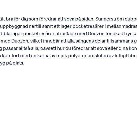
t bra för dig som föredrar att sova på sidan. Sunnerström dubbe
st uppbyggnad nertill samt ett lager pocketresårer i mellanmadra
dubbla lager pocketresårer utrustade med Duozon för ökad trycka
 med Duozon, vilket innebär att alla sängens delar tillsammans 
passar alltså alla, oavsett hur du föredrar att sova eller din
n komfort med en kärna av mjuk polyeter omsluten av luftigt 
yg på plats.