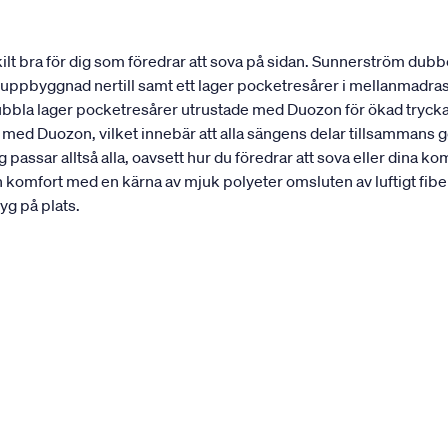
t bra för dig som föredrar att sova på sidan. Sunnerström dubbe
st uppbyggnad nertill samt ett lager pocketresårer i mellanmadra
dubbla lager pocketresårer utrustade med Duozon för ökad trycka
 med Duozon, vilket innebär att alla sängens delar tillsammans 
passar alltså alla, oavsett hur du föredrar att sova eller din
n komfort med en kärna av mjuk polyeter omsluten av luftigt 
yg på plats.