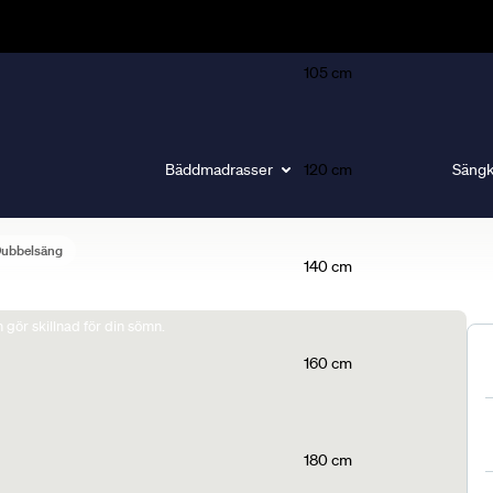
105 cm
Bäddmadrasser
120 cm
Sängk
Dubbelsäng
140 cm
gör skillnad för din sömn.
160 cm
180 cm