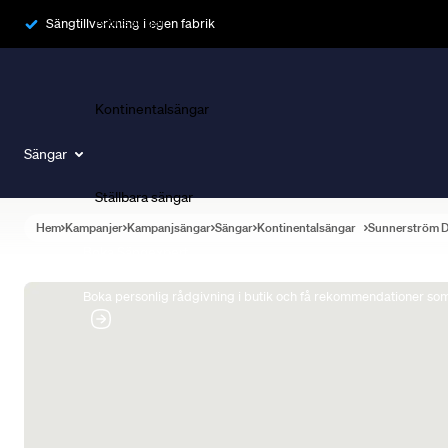
Ramsängar
Sängtillverkning i egen fabrik
Kontinentalsängar
Sängar
Ställbara sängar
Hem
Kampanjer
Kampanjsängar
Sängar
Kontinentalsängar
Sunnerström 
Boka Sängexpert
Boka personlig rådgivning i butik och få rekommendationer som 