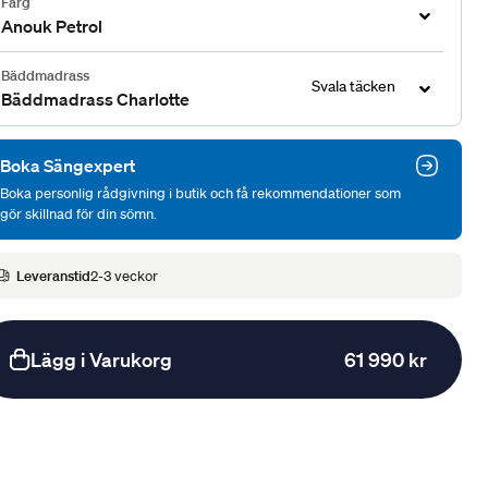
Färg
Anouk Petrol
Bäddmadrass
Svala täcken
Bäddmadrass Charlotte
Boka Sängexpert
Boka personlig rådgivning i butik och få rekommendationer som
gör skillnad för din sömn.
Leveranstid
2-3 veckor
Lägg i Varukorg
61 990 kr