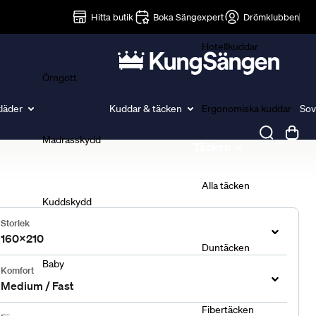
Lakan
Hitta butik
Boka Sängexpert
Drömklubben
Hotellkuddar
Örngott
läder
Kuddar & täcken
Ergonomiska kuddar
Sov
Madrasskydd
Täcken
Alla täcken
Kuddskydd
Storlek
160x210
Duntäcken
Baby
Komfort
Medium / Fast
Fibertäcken