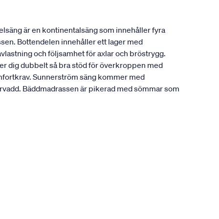
lsäng är en kontinentalsäng som innehåller fyra
ssen. Bottendelen innehåller ett lager med
vlastning och följsamhet för axlar och bröstrygg.
ger dig dubbelt så bra stöd för överkroppen med
a komfortkrav. Sunnerström säng kommer med
fibervadd. Bäddmadrassen är pikerad med sömmar som