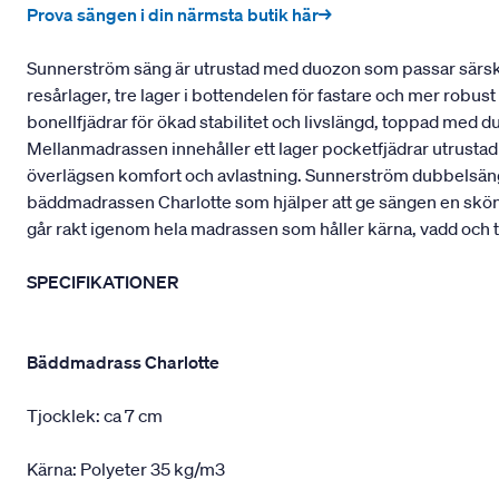
Prova sängen i din närmsta butik här→
Sunnerström säng är utrustad med duozon som passar särskil
resårlager, tre lager i bottendelen för fastare och mer robu
bonellfjädrar för ökad stabilitet och livslängd, toppad med 
Mellanmadrassen innehåller ett lager pocketfjädrar utrustad
överlägsen komfort och avlastning. Sunnerström dubbelsäng 
bäddmadrassen Charlotte som hjälper att ge sängen en skö
går rakt igenom hela madrassen som håller kärna, vadd och t
SPECIFIKATIONER
Bäddmadrass Charlotte
Tjocklek: ca 7 cm
Kärna: Polyeter 35 kg/m3