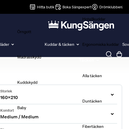
Lakan
Hitta butik
Boka Sängexpert
Drömklubben
Hotellkuddar
Örngott
läder
Kuddar & täcken
Ergonomiska kuddar
Sov
Madrasskydd
Täcken
Alla täcken
Kuddskydd
Storlek
160x210
Duntäcken
Baby
Komfort
Medium / Medium
Fibertäcken