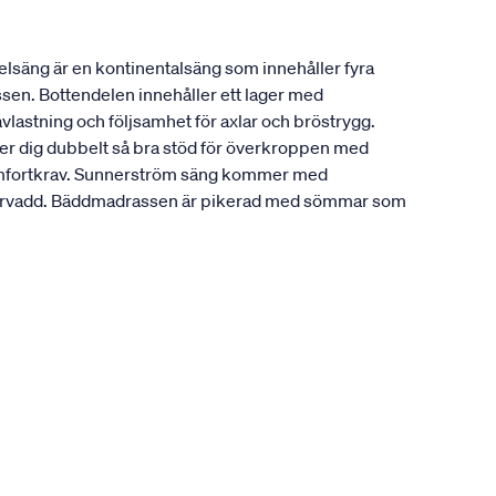
lsäng är en kontinentalsäng som innehåller fyra
ssen. Bottendelen innehåller ett lager med
vlastning och följsamhet för axlar och bröstrygg.
ger dig dubbelt så bra stöd för överkroppen med
a komfortkrav. Sunnerström säng kommer med
fibervadd. Bäddmadrassen är pikerad med sömmar som