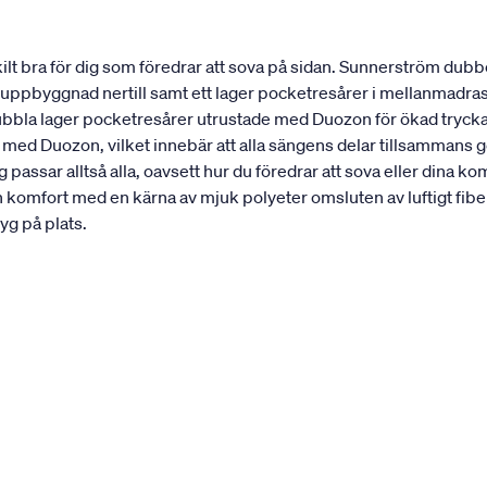
t bra för dig som föredrar att sova på sidan. Sunnerström dubbe
st uppbyggnad nertill samt ett lager pocketresårer i mellanmadra
dubbla lager pocketresårer utrustade med Duozon för ökad trycka
 med Duozon, vilket innebär att alla sängens delar tillsammans 
passar alltså alla, oavsett hur du föredrar att sova eller din
n komfort med en kärna av mjuk polyeter omsluten av luftigt 
yg på plats.