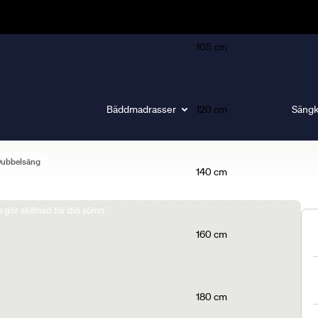
105 cm
Bäddmadrasser
120 cm
Sängk
Dubbelsäng
140 cm
gör skillnad för din sömn.
160 cm
180 cm