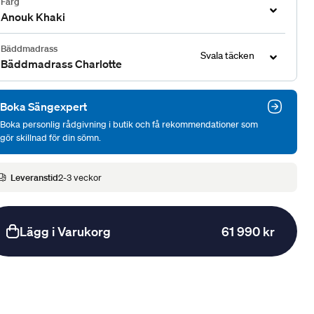
Färg
Anouk Khaki
Bäddmadrass
Svala täcken
Bäddmadrass Charlotte
Boka Sängexpert
Boka personlig rådgivning i butik och få rekommendationer som
gör skillnad för din sömn.
Leveranstid
2-3 veckor
Lägg i Varukorg
61 990 kr