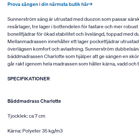
Prova sängen i din närmsta butik här→
Sunnerström säng är utrustad med duozon som passar särskil
resårlager, tre lager i bottendelen för fastare och mer robu
bonellfjädrar för ökad stabilitet och livslängd, toppad med 
Mellanmadrassen innehåller ett lager pocketfjädrar utrustad
överlägsen komfort och avlastning. Sunnerström dubbelsäng 
bäddmadrassen Charlotte som hjälper att ge sängen en skö
går rakt igenom hela madrassen som håller kärna, vadd och t
SPECIFIKATIONER
Bäddmadrass Charlotte
Tjocklek: ca 7 cm
Kärna: Polyeter 35 kg/m3