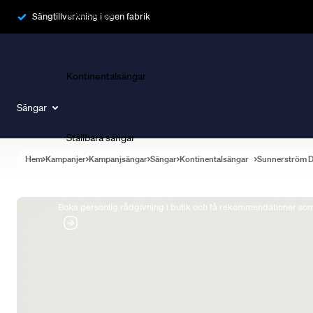
Ramsängar
Sängtillverkning i egen fabrik
Kontinentalsängar
Sängar
Ställbara sängar
Hem
Kampanjer
Kampanjsängar
Sängar
Kontinentalsängar
Sunnerström 
Boka Sängexpert
Boka personlig rådgivning i butik och få rekommendationer som 