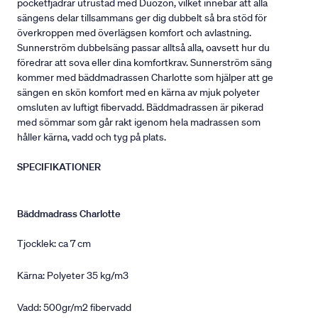
pocketfjädrar utrustad med Duozon, vilket innebär att alla
sängens delar tillsammans ger dig dubbelt så bra stöd för
överkroppen med överlägsen komfort och avlastning.
Sunnerström dubbelsäng passar alltså alla, oavsett hur du
föredrar att sova eller dina komfortkrav. Sunnerström säng
kommer med bäddmadrassen Charlotte som hjälper att ge
sängen en skön komfort med en kärna av mjuk polyeter
omsluten av luftigt fibervadd. Bäddmadrassen är pikerad
med sömmar som går rakt igenom hela madrassen som
håller kärna, vadd och tyg på plats.
SPECIFIKATIONER
Bäddmadrass Charlotte
Tjocklek: ca 7 cm
Kärna: Polyeter 35 kg/m3
Vadd: 500gr/m2 fibervadd