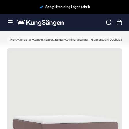
Sängtillverkning i egen fabrik
Hem
Kampanjer
Kampanjsängar
Sängar
Kontinentalsängar
Sunnerström Dubbelsäng