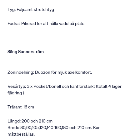
Tyg: Följsamt stretchtyg
Fodral: Pikerad för att hålla vadd på plats
Säng Sunnerström
Zonindelning: Duozon för mjuk axelkomfort.
Resårtyp: 3 x Pocket/bonell och kantförstärkt (totalt 4 lager
fjädring )
Träram: 16 cm
Längd: 200 och 210 cm
Bredd 80,90,105,120,140 160,180 och 210 cm. Kan
måttbeställas.