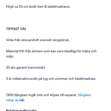
Höjd: ca 53 cm (exkl. ben & bäddmadrass).
TRYGGT VAL
Virke från ansvarsfullt svenskt skogsbruk.
Material fritt från ämnen som kan vara skadliga för hälsa och
miljö.
30 års garanti (ram/resår)
3 år reklamationsrätt på tyg och sömmar och bäddmadrass
OBS! Sängben ingår inte och köpes till separat.
Sängben
hittar du
här
.
Betalningsalternativ