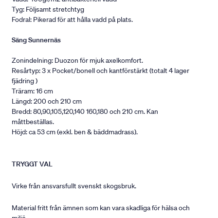
Tyg: Följsamt stretchtyg
Fodral: Pikerad för att hålla vadd på plats.
Säng Sunnernäs
Zonindelning: Duozon för mjuk axelkomfort.
Resårtyp: 3 x Pocket/bonell och kantförstärkt (totalt 4 lager
fjädring )
Träram: 16 cm
Längd: 200 och 210 cm
Bredd: 80,90,105,120,140 160,180 och 210 cm. Kan
måttbeställas.
Höjd: ca 53 cm (exkl. ben & bäddmadrass).
TRYGGT VAL
Virke från ansvarsfullt svenskt skogsbruk.
Material fritt från ämnen som kan vara skadliga för hälsa och