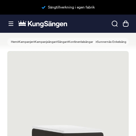
Sängtillverkning i egen fabrik
Hem
Kampanjer
Kampanjsängar
Sängar
Kontinentalsängar
Sunnernäs Enkelsäng