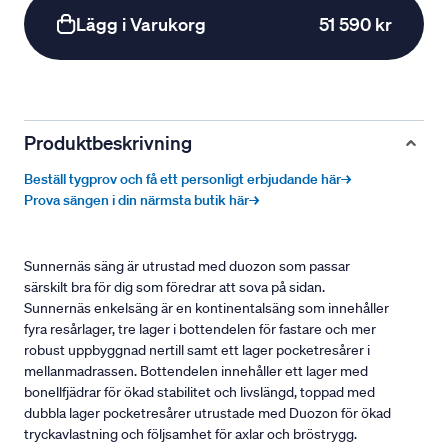
Lägg i Varukorg
51 590 kr
Produktbeskrivning
Beställ tygprov och få ett personligt erbjudande här→
Prova sängen i din närmsta butik här→
Sunnernäs säng är utrustad med duozon som passar
särskilt bra för dig som föredrar att sova på sidan.
Sunnernäs enkelsäng är en kontinentalsäng som innehåller
fyra resårlager, tre lager i bottendelen för fastare och mer
robust uppbyggnad nertill samt ett lager pocketresårer i
mellanmadrassen. Bottendelen innehåller ett lager med
bonellfjädrar för ökad stabilitet och livslängd, toppad med
dubbla lager pocketresårer utrustade med Duozon för ökad
tryckavlastning och följsamhet för axlar och bröstrygg.