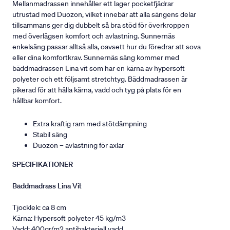
Mellanmadrassen innehåller ett lager pocketfjädrar
utrustad med Duozon, vilket innebär att alla sängens delar
tillsammans ger dig dubbelt så bra stöd för överkroppen
med överlägsen komfort och avlastning. Sunnernäs
enkelsäng passar alltså alla, oavsett hur du föredrar att sova
eller dina komfortkrav. Sunnernäs säng kommer med
bäddmadrassen Lina vit som har en kärna av hypersoft
polyeter och ett följsamt stretchtyg. Bäddmadrassen är
pikerad för att hålla kärna, vadd och tyg på plats för en
hållbar komfort.
Extra kraftig ram med stötdämpning
Stabil säng
Duozon – avlastning för axlar
SPECIFIKATIONER
Bäddmadrass Lina Vit
Tjocklek: ca 8 cm
Kärna: Hypersoft polyeter 45 kg/m3
Vadd: 400gr/m2 antibakteriell vadd