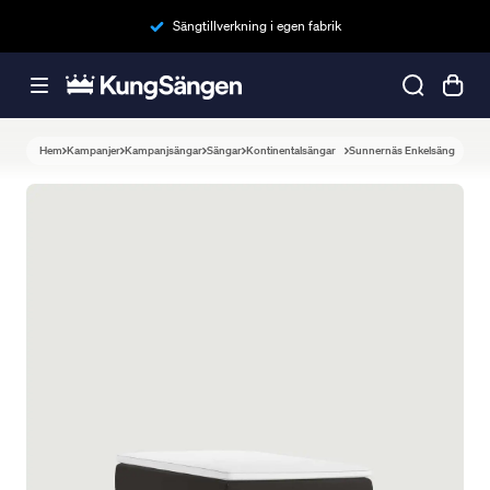
Sängtillverkning i egen fabrik
Hem
Kampanjer
Kampanjsängar
Sängar
Kontinentalsängar
Sunnernäs Enkelsäng