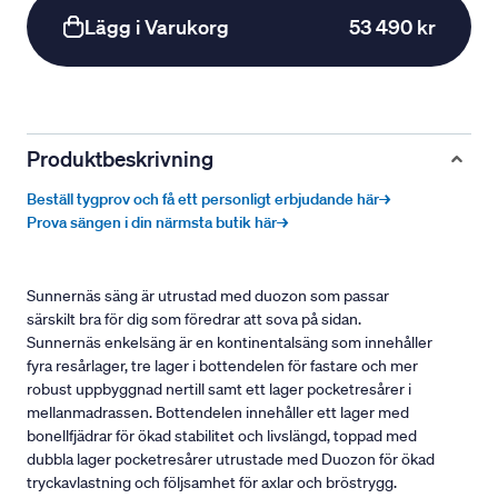
Lägg i Varukorg
53 490 kr
Produktbeskrivning
Beställ tygprov och få ett personligt erbjudande här→
Prova sängen i din närmsta butik här→
Sunnernäs säng är utrustad med duozon som passar
särskilt bra för dig som föredrar att sova på sidan.
Sunnernäs enkelsäng är en kontinentalsäng som innehåller
fyra resårlager, tre lager i bottendelen för fastare och mer
robust uppbyggnad nertill samt ett lager pocketresårer i
mellanmadrassen. Bottendelen innehåller ett lager med
bonellfjädrar för ökad stabilitet och livslängd, toppad med
dubbla lager pocketresårer utrustade med Duozon för ökad
tryckavlastning och följsamhet för axlar och bröstrygg.