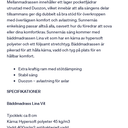
Mellanmadrassen innehåller ett lager pocketfjädrar
utrustad med Duozon, vilket innebär att alla sängens delar
tillsammans ger dig dubbelt så bra stöd för överkroppen
med överlägsen komfort och avlastning. Sunnernäs
enkelsäng passar alltså alla, oavsett hur du föredrar att sova
eller dina komfortkrav. Sunnernäs säng kommer med
bäddmadrassen Lina vit som har en kärna av hypersoft
polyeter och ett följsamt stretchtyg. Bäddmadrassen är
pikerad för att hålla kärna, vadd och tyg på plats för en
hållbar komfort.
Extra kraftig ram med stötdämpning
Stabil säng
Duozon – avlastning för axlar
SPECIFIKATIONER
Bäddmadrass Lina Vit
Tjocklek: ca 8 cm
Kärna: Hypersoft polyeter 45 kg/m3
Vadd: 400gr/m2 antibakteriell vadd