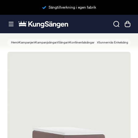
Sängtillverkning i egen fabrik
Hem
Kampanjer
Kampanjsängar
Sängar
Kontinentalsängar
Sunnernäs Enkelsäng