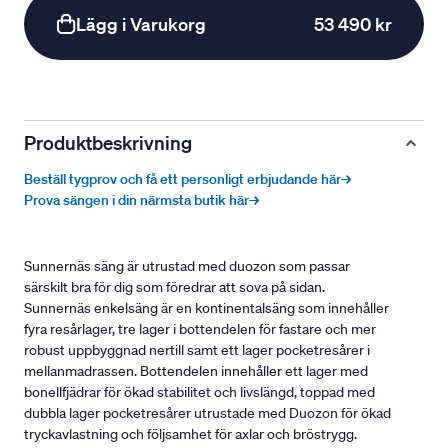
Lägg i Varukorg
53 490 kr
Produktbeskrivning
Beställ tygprov och få ett personligt erbjudande här→
Prova sängen i din närmsta butik här→
Sunnernäs säng är utrustad med duozon som passar
särskilt bra för dig som föredrar att sova på sidan.
Sunnernäs enkelsäng är en kontinentalsäng som innehåller
fyra resårlager, tre lager i bottendelen för fastare och mer
robust uppbyggnad nertill samt ett lager pocketresårer i
mellanmadrassen. Bottendelen innehåller ett lager med
bonellfjädrar för ökad stabilitet och livslängd, toppad med
dubbla lager pocketresårer utrustade med Duozon för ökad
tryckavlastning och följsamhet för axlar och bröstrygg.