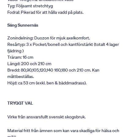
Tyg: Följsamt stretchtyg
Fodral: Pikerad för att hålla vadd på plats.
Säng Sunnernäs
Zonindelning: Duozon för mjuk axelkomfort.
Resårtyp: 3 x Pocket/bonell och kantförstärkt (totalt 4 lager
fjädring )
Träram: 16 cm
Längd: 200 och 210 cm
Bredd: 80,90,105,120,140 160,180 och 210 cm. Kan
måttbeställas.
Höjd: ca 53 cm (exkl. ben & bäddmadrass).
TRYGGT VAL
Virke från ansvarsfullt svenskt skogsbruk.
Material fritt från ämnen som kan vara skadliga för hälsa och