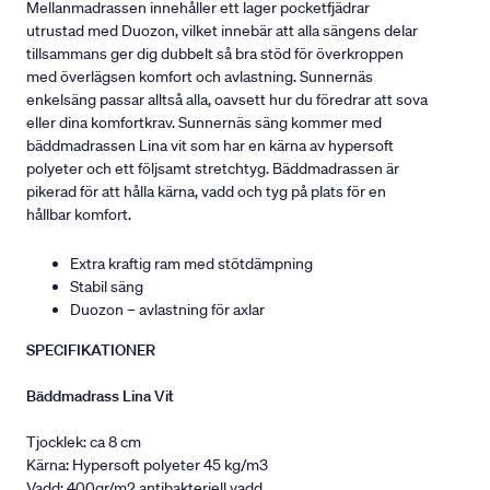
Mellanmadrassen innehåller ett lager pocketfjädrar
utrustad med Duozon, vilket innebär att alla sängens delar
tillsammans ger dig dubbelt så bra stöd för överkroppen
med överlägsen komfort och avlastning. Sunnernäs
enkelsäng passar alltså alla, oavsett hur du föredrar att sova
eller dina komfortkrav. Sunnernäs säng kommer med
bäddmadrassen Lina vit som har en kärna av hypersoft
polyeter och ett följsamt stretchtyg. Bäddmadrassen är
pikerad för att hålla kärna, vadd och tyg på plats för en
hållbar komfort.
Extra kraftig ram med stötdämpning
Stabil säng
Duozon – avlastning för axlar
SPECIFIKATIONER
Bäddmadrass Lina Vit
Tjocklek: ca 8 cm
Kärna: Hypersoft polyeter 45 kg/m3
Vadd: 400gr/m2 antibakteriell vadd