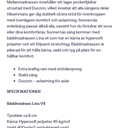
Mellanmadrassen innehåller ett lager pocketfjädrar
utrustad med Duozon, vilket innebär att alla sängens delar
tillsammans ger dig dubbelt så bra stöd för överkroppen
med överlägsen komfort och avlastning. Sunnernäs
enkelsäng passar alltså alla, oavsett hur du föredrar att sova
eller dina komfortkrav. Sunnernäs säng kommer med
bäddmadrassen Lina vit som har en kärna av hypersoft
polyeter och ett följsamt stretchtyg. Bäddmadrassen är
pikerad för att hålla kärna, vadd och tyg på plats för en
hållbar komfort.
Extra kraftig ram med stötdämpning
Stabil säng
Duozon – avlastning för axlar
SPECIFIKATIONER
Bäddmadrass Lina Vit
Tjocklek: ca 8 cm
Kärna: Hypersoft polyeter 45 kg/m3
Vadd: 400gr/m2 antibakteriell vadd