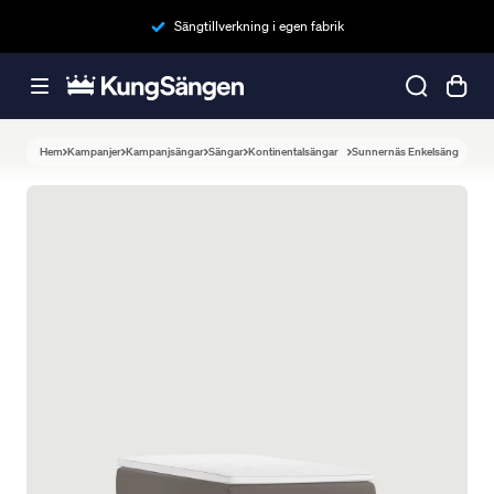
Sängtillverkning i egen fabrik
Hem
Kampanjer
Kampanjsängar
Sängar
Kontinentalsängar
Sunnernäs Enkelsäng