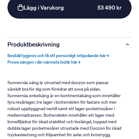
Lägg i Varukorg
53 490 kr
Produktbeskrivning
Beställ tygprov och få ett personligt erbjudande här→
Prova sängen i din närmsta butik här→
Sunnernäs säng är utrustad med duozon som passar
särskilt bra för dig som föredrar att sova på sidan.
Sunnernäs enkelsäng är en kontinentalsäng som innehåller
fyra resårlager, tre lager i bottendelen för fastare och mer
robust uppbyggnad nertill samt ett lager pocketresårer i
mellanmadrassen. Bottendelen innehåller ett lager med
bonellfjädrar för ökad stabilitet och livslängd, toppad med
dubbla lager pocketresårer utrustade med Duozon för ökad
tryckavlastning och följsamhet för axlar och bröstrygg.