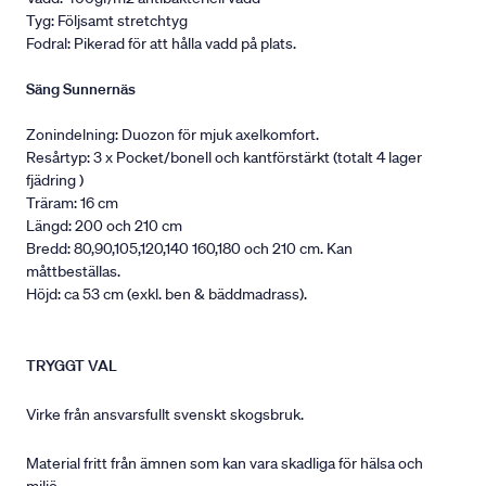
Tyg: Följsamt stretchtyg
Fodral: Pikerad för att hålla vadd på plats.
Säng Sunnernäs
Zonindelning: Duozon för mjuk axelkomfort.
Resårtyp: 3 x Pocket/bonell och kantförstärkt (totalt 4 lager
fjädring )
Träram: 16 cm
Längd: 200 och 210 cm
Bredd: 80,90,105,120,140 160,180 och 210 cm. Kan
måttbeställas.
Höjd: ca 53 cm (exkl. ben & bäddmadrass).
TRYGGT VAL
Virke från ansvarsfullt svenskt skogsbruk.
Material fritt från ämnen som kan vara skadliga för hälsa och