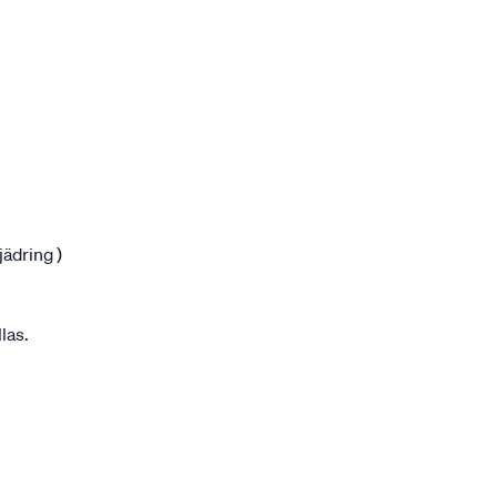
jädring )
las.