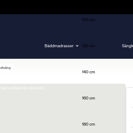
105 cm
Bäddmadrasser
120 cm
Sängk
elsäng
140 cm
gör skillnad för din sömn.
160 cm
180 cm