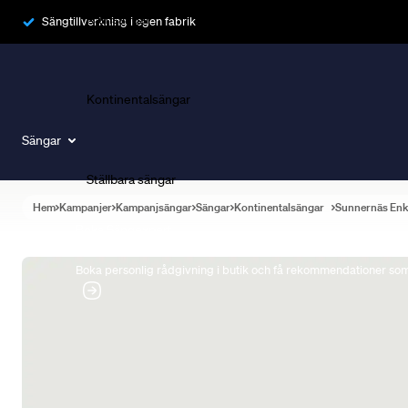
Ramsängar
Sängtillverkning i egen fabrik
Kontinentalsängar
Sängar
Ställbara sängar
Hem
Kampanjer
Kampanjsängar
Sängar
Kontinentalsängar
Sunnernäs Enk
Boka Sängexpert
Boka personlig rådgivning i butik och få rekommendationer som 