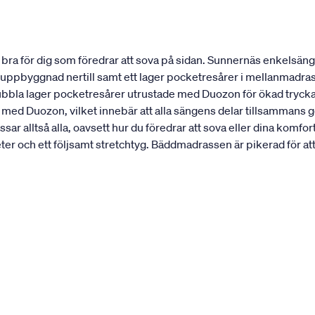
ra för dig som föredrar att sova på sidan. Sunnernäs enkelsäng 
st uppbyggnad nertill samt ett lager pocketresårer i mellanmadra
dubbla lager pocketresårer utrustade med Duozon för ökad trycka
 med Duozon, vilket innebär att alla sängens delar tillsammans 
ar alltså alla, oavsett hur du föredrar att sova eller dina ko
 och ett följsamt stretchtyg. Bäddmadrassen är pikerad för att h