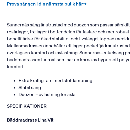
Prova sängen i din närmsta butik här→
Sunnernäs säng är utrustad med duozon som passar särskilt b
resårlager, tre lager i bottendelen för fastare och mer robu
bonellfjädrar för ökad stabilitet och livslängd, toppad med 
Mellanmadrassen innehåller ett lager pocketfjädrar utrustad
överlägsen komfort och avlastning. Sunnernäs enkelsäng pass
bäddmadrassen Lina vit som har en kärna av hypersoft polyeter
komfort.
Extra kraftig ram med stötdämpning
Stabil säng
Duozon – avlastning för axlar
SPECIFIKATIONER
Bäddmadrass Lina Vit