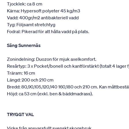
Tjocklek: ca 8 cm
Kärna: Hypersoft polyeter 45 kg/m3
Vadd: 400gr/m2 antibakteriell vadd
Tyg: Följsamt stretchtyg
Fodral: Pikerad för att hålla vadd på plats.
Säng Sunnernäs
Zonindelning: Duozon för mjuk axelkomfort.
Resårtyp: 3 x Pocket/bonell och kantförstärkt (totalt 4 lager f
Träram: 16 cm
Längd: 200 och 210 cm
Bredd: 80,90,105,120,140 160,180 och 210 cm. Kan måttbestäl
Höjd: ca 53 cm (exkl. ben & bäddmadrass).
TRYGGT VAL
Virke från ansvarsfullt svenskt skogsbruk.