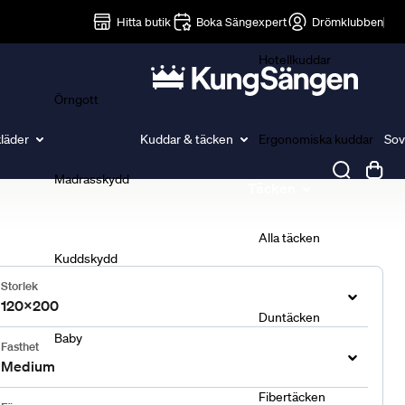
Lakan
Hitta butik
Boka Sängexpert
Drömklubben
Hotellkuddar
Örngott
läder
Kuddar & täcken
Ergonomiska kuddar
Sov
Madrasskydd
Täcken
Alla täcken
Kuddskydd
Storlek
120x200
Duntäcken
Baby
Fasthet
Medium
Fibertäcken