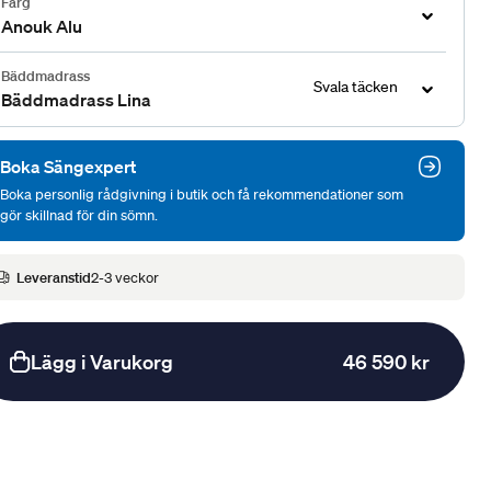
Färg
Anouk Alu
Bäddmadrass
Svala täcken
Bäddmadrass Lina
Boka Sängexpert
Boka personlig rådgivning i butik och få rekommendationer som
gör skillnad för din sömn.
Leveranstid
2-3 veckor
Lägg i Varukorg
46 590 kr