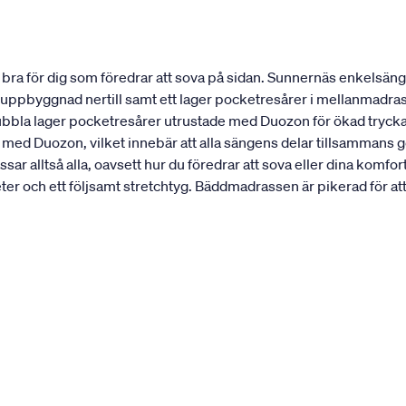
ra för dig som föredrar att sova på sidan. Sunnernäs enkelsäng 
st uppbyggnad nertill samt ett lager pocketresårer i mellanmadra
dubbla lager pocketresårer utrustade med Duozon för ökad trycka
 med Duozon, vilket innebär att alla sängens delar tillsammans 
ar alltså alla, oavsett hur du föredrar att sova eller dina ko
 och ett följsamt stretchtyg. Bäddmadrassen är pikerad för att h