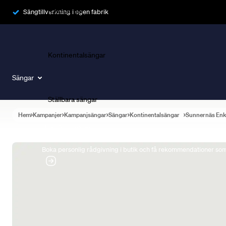
Ramsängar
Sängtillverkning i egen fabrik
Kontinentalsängar
Sängar
Ställbara sängar
Hem
Kampanjer
Kampanjsängar
Sängar
Kontinentalsängar
Sunnernäs Enk
Boka Sängexpert
Boka personlig rådgivning i butik och få rekommendationer som 