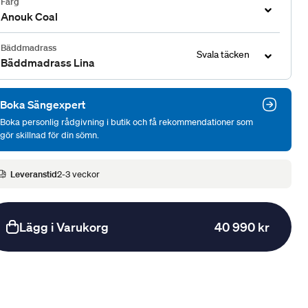
Färg
Anouk Coal
Bäddmadrass
Svala täcken
Bäddmadrass Lina
Boka Sängexpert
Boka personlig rådgivning i butik och få rekommendationer som
gör skillnad för din sömn.
Leveranstid
2-3 veckor
Lägg i Varukorg
40 990 kr