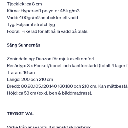
Tjocklek: ca 8 cm
Kärna: Hypersoft polyeter 45 kg/m3
Vadd: 400gr/m2 antibakteriell vadd
Tyg: Följsamt stretchtyg
Fodral: Pikerad för att hålla vadd på plats.
Säng Sunnernäs
Zonindelning: Duozon för mjuk axelkomfort.
Resårtyp: 3 x Pocket/bonell och kantförstärkt (totalt 4 lager f
Träram: 16 cm
Längd: 200 och 210 cm
Bredd: 80,90,105,120,140 160,180 och 210 cm. Kan måttbestäl
Höjd: ca 53 cm (exkl. ben & bäddmadrass).
TRYGGT VAL
Virke från ansvarsfullt svenskt skogsbruk.