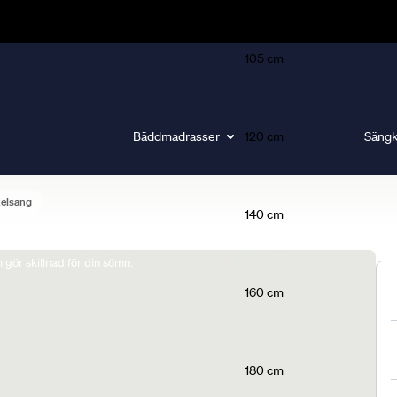
105 cm
Bäddmadrasser
120 cm
Sängk
elsäng
140 cm
gör skillnad för din sömn.
160 cm
180 cm