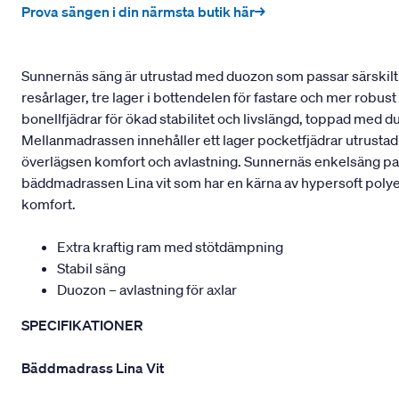
Prova sängen i din närmsta butik här→
Sunnernäs säng är utrustad med duozon som passar särskilt b
resårlager, tre lager i bottendelen för fastare och mer robu
bonellfjädrar för ökad stabilitet och livslängd, toppad med 
Mellanmadrassen innehåller ett lager pocketfjädrar utrustad
överlägsen komfort och avlastning. Sunnernäs enkelsäng pass
bäddmadrassen Lina vit som har en kärna av hypersoft polyeter
komfort.
Extra kraftig ram med stötdämpning
Stabil säng
Duozon – avlastning för axlar
SPECIFIKATIONER
Bäddmadrass Lina Vit