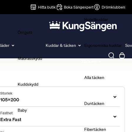
Lakan
Hitta butik
Boka Sängexpert
Drömklubben
Hotellkuddar
Örngott
läder
Kuddar & täcken
Ergonomiska kuddar
Sov
Madrasskydd
Täcken
Alla täcken
Kuddskydd
Storlek
105x200
Duntäcken
Baby
Fasthet
Extra Fast
Fibertäcken