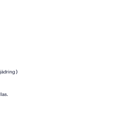
jädring )
las.