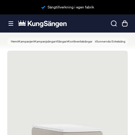
Sängtillverkning i egen fabrik
Hem
Kampanjer
Kampanjsängar
Sängar
Kontinentalsängar
Sunnernäs Enkelsäng