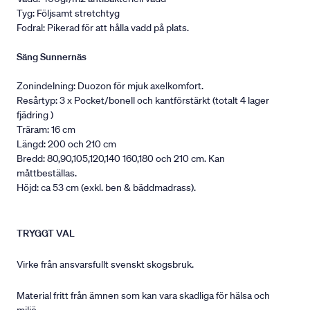
Tyg: Följsamt stretchtyg
Fodral: Pikerad för att hålla vadd på plats.
Säng Sunnernäs
Zonindelning: Duozon för mjuk axelkomfort.
Resårtyp: 3 x Pocket/bonell och kantförstärkt (totalt 4 lager
fjädring )
Träram: 16 cm
Längd: 200 och 210 cm
Bredd: 80,90,105,120,140 160,180 och 210 cm. Kan
måttbeställas.
Höjd: ca 53 cm (exkl. ben & bäddmadrass).
TRYGGT VAL
Virke från ansvarsfullt svenskt skogsbruk.
Material fritt från ämnen som kan vara skadliga för hälsa och