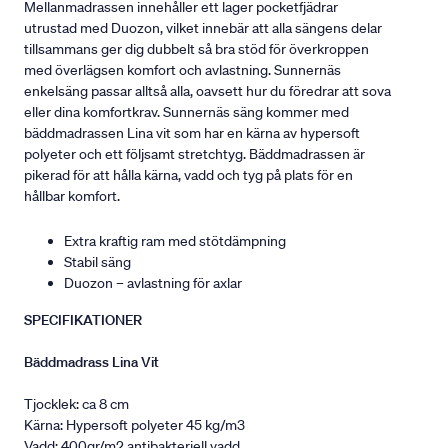
Mellanmadrassen innehåller ett lager pocketfjädrar
utrustad med Duozon, vilket innebär att alla sängens delar
tillsammans ger dig dubbelt så bra stöd för överkroppen
med överlägsen komfort och avlastning. Sunnernäs
enkelsäng passar alltså alla, oavsett hur du föredrar att sova
eller dina komfortkrav. Sunnernäs säng kommer med
bäddmadrassen Lina vit som har en kärna av hypersoft
polyeter och ett följsamt stretchtyg. Bäddmadrassen är
pikerad för att hålla kärna, vadd och tyg på plats för en
hållbar komfort.
Extra kraftig ram med stötdämpning
Stabil säng
Duozon – avlastning för axlar
SPECIFIKATIONER
Bäddmadrass Lina Vit
Tjocklek: ca 8 cm
Kärna: Hypersoft polyeter 45 kg/m3
Vadd: 400gr/m2 antibakteriell vadd