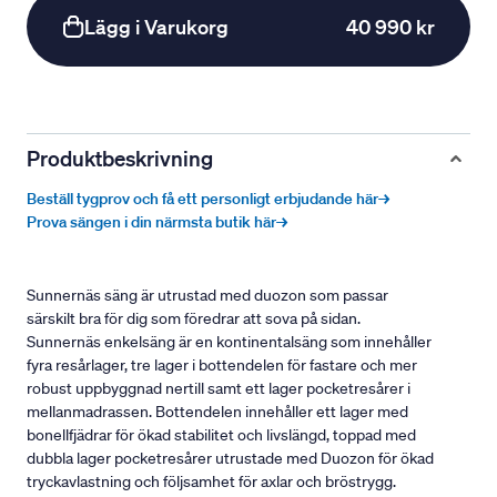
Lägg i Varukorg
40 990 kr
Produktbeskrivning
Beställ tygprov och få ett personligt erbjudande här→
Prova sängen i din närmsta butik här→
Sunnernäs säng är utrustad med duozon som passar
särskilt bra för dig som föredrar att sova på sidan.
Sunnernäs enkelsäng är en kontinentalsäng som innehåller
fyra resårlager, tre lager i bottendelen för fastare och mer
robust uppbyggnad nertill samt ett lager pocketresårer i
mellanmadrassen. Bottendelen innehåller ett lager med
bonellfjädrar för ökad stabilitet och livslängd, toppad med
dubbla lager pocketresårer utrustade med Duozon för ökad
tryckavlastning och följsamhet för axlar och bröstrygg.