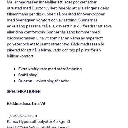
Mellanmadrassen innehåller ett lager pocketfjädrar
utrustad med Duozon, vilket innebär att alla sängens delar
tillsammans ger dig dubbelt så bra stöd för överkroppen
med överlägsen komfort och avlastning. Sunnernäs
enkelsäng passar alltså alla, oavsett hur du föredrar att sova
eller dina komfortkrav. Sunnernäs säng kommer med
bäddmadrassen Lina vit som har en kärna av hypersoft
polyeter och ett följsamt stretchtyg. Bäddmadrassen är
pikerad för att hålla kärna, vadd och tyg på plats för en
hållbar komfort.
Extra kraftig ram med stötdämpning
Stabil säng
Duozon – avlastning för axlar
SPECIFIKATIONER
Bäddmadrass Lina Vit
Tjocklek: ca 8 cm
Kärna: Hypersoft polyeter 45 kg/m3
Vadd: 400gr/m2 antibakteriell vadd