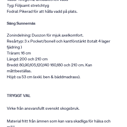
Tyg: Följsamt stretchtyg
Fodral: Pikerad för att hålla vadd på plats.
Säng Sunnernäs
Zonindelning: Duozon för mjuk axelkomfort.
Resårtyp: 3 x Pocket/bonell och kantförstärkt (totalt 4 lager
fjädring )
Träram: 16 cm
Längd: 200 och 210 cm
Bredd: 80,90,105,120,140 160,180 och 210 cm. Kan
måttbeställas.
Höjd: ca 53 cm (exkl. ben & bäddmadrass).
TRYGGT VAL
Virke från ansvarsfullt svenskt skogsbruk.
Material fritt från ämnen som kan vara skadliga för hälsa och