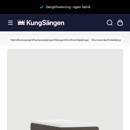
Sängtillverkning i egen fabrik
Hem
Kampanjer
Kampanjsängar
Sängar
Kontinentalsängar
Sunnernäs Enkelsäng