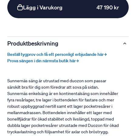
Lägg i Varukorg
47 190 kr
Produktbeskrivning
Beställ tygprov och få ett personligt erbjudande här→
Prova sängen i din närmsta butik här→
Sunnernäs säng är utrustad med duozon som passar
särskilt bra för dig som föredrar att sova på sidan.
Sunnernäs enkelsäng är en kontinentalsäng som innehåller
fyra resårlager, tre lager i bottendelen för fastare och mer
robust uppbyggnad nertill samt ett lager pocketresårer i
mellanmadrassen. Bottendelen innehåller ett lager med
bonellfjädrar för ökad stabilitet och livslängd, toppad med
dubbla lager pocketresårer utrustade med Duozon för ökad
tryckavlastning och följsamhet för axlar och bröstrygg.