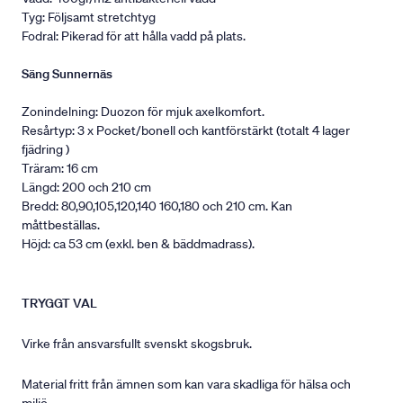
Tyg: Följsamt stretchtyg
Fodral: Pikerad för att hålla vadd på plats.
Säng Sunnernäs
Zonindelning: Duozon för mjuk axelkomfort.
Resårtyp: 3 x Pocket/bonell och kantförstärkt (totalt 4 lager
fjädring )
Träram: 16 cm
Längd: 200 och 210 cm
Bredd: 80,90,105,120,140 160,180 och 210 cm. Kan
måttbeställas.
Höjd: ca 53 cm (exkl. ben & bäddmadrass).
TRYGGT VAL
Virke från ansvarsfullt svenskt skogsbruk.
Material fritt från ämnen som kan vara skadliga för hälsa och