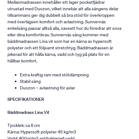
Mellanmadrassen innehåller ett lager pocketfjädrar
utrustad med Duozon, vilket innebär att alla sängens delar
tillsammans ger dig dubbelt så bra stöd för överkroppen
med överlägsen komfort och avlastning. Sunnernäs
enkelsäng passar alltså alla, oavsett hur du föredrar att sova
eller dina komfortkrav. Sunnernäs säng kommer med
bäddmadrassen Lina vit som har en kärna av hypersoft
polyeter och ett följsamt stretchtyg. Bäddmadrassen är
pikerad för att hålla kärna, vadd och tyg på plats för en
hållbar komfort.
Extra kraftig ram med stötdämpning
Stabil säng
Duozon – avlastning för axlar
SPECIFIKATIONER
Bäddmadrass Lina Vit
Tjocklek: ca 8 cm
Kärna: Hypersoft polyeter 45 kg/m3
Vadd: 400gr/m2 antibakteriell vadd