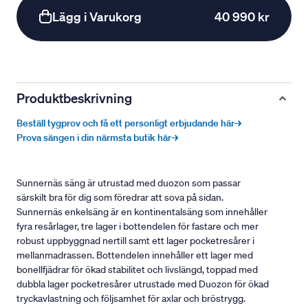
Lägg i Varukorg
40 990 kr
Produktbeskrivning
Beställ tygprov och få ett personligt erbjudande här→
Prova sängen i din närmsta butik här→
Sunnernäs säng är utrustad med duozon som passar
särskilt bra för dig som föredrar att sova på sidan.
Sunnernäs enkelsäng är en kontinentalsäng som innehåller
fyra resårlager, tre lager i bottendelen för fastare och mer
robust uppbyggnad nertill samt ett lager pocketresårer i
mellanmadrassen. Bottendelen innehåller ett lager med
bonellfjädrar för ökad stabilitet och livslängd, toppad med
dubbla lager pocketresårer utrustade med Duozon för ökad
tryckavlastning och följsamhet för axlar och bröstrygg.