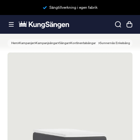
Sängtillverkning i egen fabrik
Hem
Kampanjer
Kampanjsängar
Sängar
Kontinentalsängar
Sunnernäs Enkelsäng