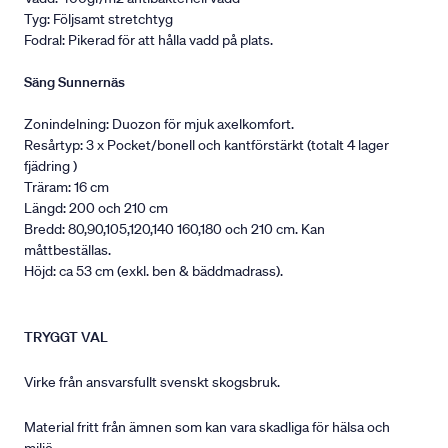
Tyg: Följsamt stretchtyg
Fodral: Pikerad för att hålla vadd på plats.
Säng Sunnernäs
Zonindelning: Duozon för mjuk axelkomfort.
Resårtyp: 3 x Pocket/bonell och kantförstärkt (totalt 4 lager
fjädring )
Träram: 16 cm
Längd: 200 och 210 cm
Bredd: 80,90,105,120,140 160,180 och 210 cm. Kan
måttbeställas.
Höjd: ca 53 cm (exkl. ben & bäddmadrass).
TRYGGT VAL
Virke från ansvarsfullt svenskt skogsbruk.
Material fritt från ämnen som kan vara skadliga för hälsa och