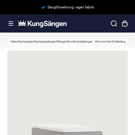
Sängtillverkning i egen fabrik
Hem
Kampanjer
Kampanjsängar
Sängar
Kontinentalsängar
Sunnernäs Enkelsäng