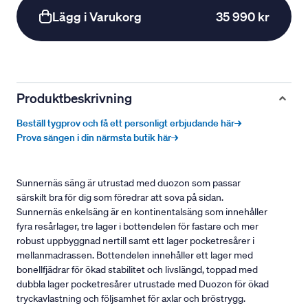
Lägg i Varukorg
35 990 kr
Produktbeskrivning
Beställ tygprov och få ett personligt erbjudande här→
Prova sängen i din närmsta butik här→
Sunnernäs säng är utrustad med duozon som passar
särskilt bra för dig som föredrar att sova på sidan.
Sunnernäs enkelsäng är en kontinentalsäng som innehåller
fyra resårlager, tre lager i bottendelen för fastare och mer
robust uppbyggnad nertill samt ett lager pocketresårer i
mellanmadrassen. Bottendelen innehåller ett lager med
bonellfjädrar för ökad stabilitet och livslängd, toppad med
dubbla lager pocketresårer utrustade med Duozon för ökad
tryckavlastning och följsamhet för axlar och bröstrygg.