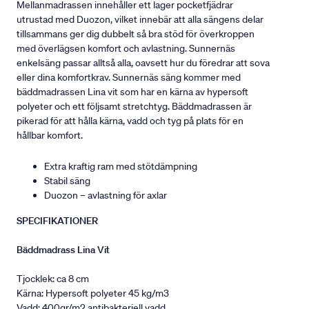
Mellanmadrassen innehåller ett lager pocketfjädrar
utrustad med Duozon, vilket innebär att alla sängens delar
tillsammans ger dig dubbelt så bra stöd för överkroppen
med överlägsen komfort och avlastning. Sunnernäs
enkelsäng passar alltså alla, oavsett hur du föredrar att sova
eller dina komfortkrav. Sunnernäs säng kommer med
bäddmadrassen Lina vit som har en kärna av hypersoft
polyeter och ett följsamt stretchtyg. Bäddmadrassen är
pikerad för att hålla kärna, vadd och tyg på plats för en
hållbar komfort.
Extra kraftig ram med stötdämpning
Stabil säng
Duozon – avlastning för axlar
SPECIFIKATIONER
Bäddmadrass Lina Vit
Tjocklek: ca 8 cm
Kärna: Hypersoft polyeter 45 kg/m3
Vadd: 400gr/m2 antibakteriell vadd