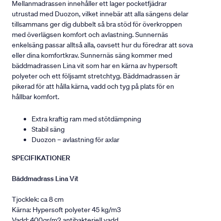
Mellanmadrassen innehåller ett lager pocketfjädrar
utrustad med Duozon, vilket innebär att alla sängens delar
tillsammans ger dig dubbelt så bra stöd för överkroppen
med överlägsen komfort och avlastning. Sunnernäs
enkelsäng passar alltså alla, oavsett hur du föredrar att sova
eller dina komfortkrav. Sunnernäs säng kommer med
bäddmadrassen Lina vit som har en kärna av hypersoft
polyeter och ett följsamt stretchtyg. Bäddmadrassen är
pikerad för att hålla kärna, vadd och tyg på plats för en
hållbar komfort.
Extra kraftig ram med stötdämpning
Stabil säng
Duozon – avlastning för axlar
SPECIFIKATIONER
Bäddmadrass Lina Vit
Tjocklek: ca 8 cm
Kärna: Hypersoft polyeter 45 kg/m3
Vadd: 400gr/m2 antibakteriell vadd