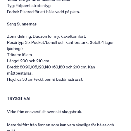
Tyg: Följsamt stretchtyg
Fodral: Pikerad för att hålla vadd på plats.
Säng Sunnernäs
Zonindelning: Duozon för mjuk axelkomfort.
Resårtyp: 3 x Pocket/bonell och kantförstärkt (totalt 4 lager
fjädring )
Träram: 16 cm
Längd: 200 och 210 cm
Bredd: 80,90,105,120,140 160,180 och 210 cm. Kan
måttbeställas.
Höjd: ca 53 cm (exkl. ben & bäddmadrass).
TRYGGT VAL
Virke från ansvarsfullt svenskt skogsbruk.
Material fritt från ämnen som kan vara skadliga för hälsa och