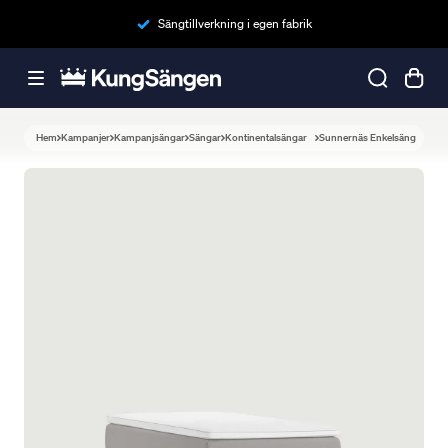
Sängtillverkning i egen fabrik
Hem
Kampanjer
Kampanjsängar
Sängar
Kontinentalsängar
Sunnernäs Enkelsäng