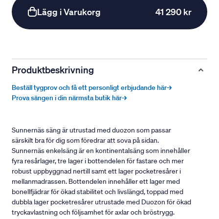
Lägg i Varukorg
41 290 kr
Produktbeskrivning
Beställ tygprov och få ett personligt erbjudande här→
Prova sängen i din närmsta butik här→
Sunnernäs säng är utrustad med duozon som passar
särskilt bra för dig som föredrar att sova på sidan.
Sunnernäs enkelsäng är en kontinentalsäng som innehåller
fyra resårlager, tre lager i bottendelen för fastare och mer
robust uppbyggnad nertill samt ett lager pocketresårer i
mellanmadrassen. Bottendelen innehåller ett lager med
bonellfjädrar för ökad stabilitet och livslängd, toppad med
dubbla lager pocketresårer utrustade med Duozon för ökad
tryckavlastning och följsamhet för axlar och bröstrygg.