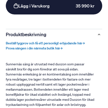
Lägg i Varukorg
35 990 kr
Produktbeskrivning
Beställ tygprov och få ett personligt erbjudande här→
Prova sängen i din närmsta butik här→
Sunnernäs säng är utrustad med duozon som passar
särskilt bra för dig som föredrar att sova på sidan.
Sunnernäs enkelsäng är en kontinentalsäng som innehåller
fyra resårlager, tre lager i bottendelen för fastare och mer
robust uppbyggnad nertill samt ett lager pocketresårer i
mellanmadrassen. Bottendelen innehåller ett lager med
bonellfjädrar för ökad stabilitet och livslängd, toppad med
dubbla lager pocketresårer utrustade med Duozon för ökad
tryckavlastning och följsamhet för axlar och bröstrygg.