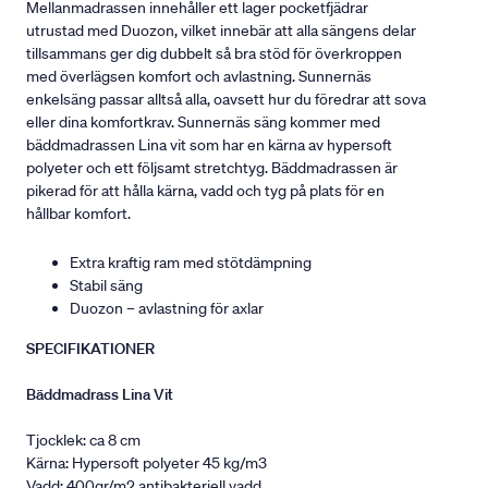
Mellanmadrassen innehåller ett lager pocketfjädrar
utrustad med Duozon, vilket innebär att alla sängens delar
tillsammans ger dig dubbelt så bra stöd för överkroppen
med överlägsen komfort och avlastning. Sunnernäs
enkelsäng passar alltså alla, oavsett hur du föredrar att sova
eller dina komfortkrav. Sunnernäs säng kommer med
bäddmadrassen Lina vit som har en kärna av hypersoft
polyeter och ett följsamt stretchtyg. Bäddmadrassen är
pikerad för att hålla kärna, vadd och tyg på plats för en
hållbar komfort.
Extra kraftig ram med stötdämpning
Stabil säng
Duozon – avlastning för axlar
SPECIFIKATIONER
Bäddmadrass Lina Vit
Tjocklek: ca 8 cm
Kärna: Hypersoft polyeter 45 kg/m3
Vadd: 400gr/m2 antibakteriell vadd