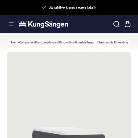
Sängtillverkning i egen fabrik
Hem
Kampanjer
Kampanjsängar
Sängar
Kontinentalsängar
Sunnernäs Enkelsäng