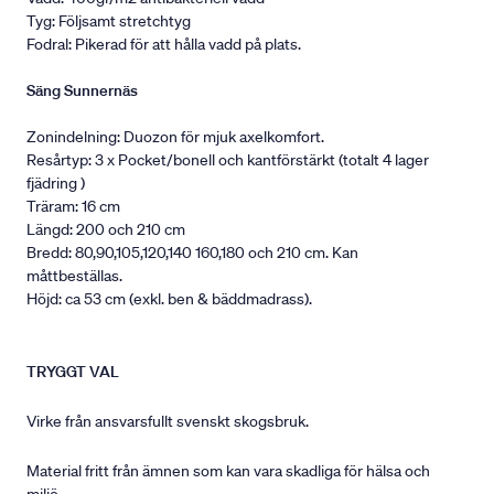
Tyg: Följsamt stretchtyg
Fodral: Pikerad för att hålla vadd på plats.
Säng Sunnernäs
Zonindelning: Duozon för mjuk axelkomfort.
Resårtyp: 3 x Pocket/bonell och kantförstärkt (totalt 4 lager
fjädring )
Träram: 16 cm
Längd: 200 och 210 cm
Bredd: 80,90,105,120,140 160,180 och 210 cm. Kan
måttbeställas.
Höjd: ca 53 cm (exkl. ben & bäddmadrass).
TRYGGT VAL
Virke från ansvarsfullt svenskt skogsbruk.
Material fritt från ämnen som kan vara skadliga för hälsa och