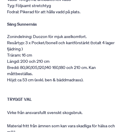
Tyg: Följsamt stretchtyg
Fodral: Pikerad för att hålla vadd på plats.
Säng Sunnernäs
Zonindelning: Duozon för mjuk axelkomfort.
Resårtyp: 3 x Pocket/bonell och kantförstärkt (totalt 4 lager
fjädring )
Träram: 16 cm
Längd: 200 och 210 cm
Bredd: 80,90,105,120,140 160,180 och 210 cm. Kan
måttbeställas.
Höjd: ca 53 cm (exkl. ben & bäddmadrass).
TRYGGT VAL
Virke från ansvarsfullt svenskt skogsbruk.
Material fritt från ämnen som kan vara skadliga för hälsa och