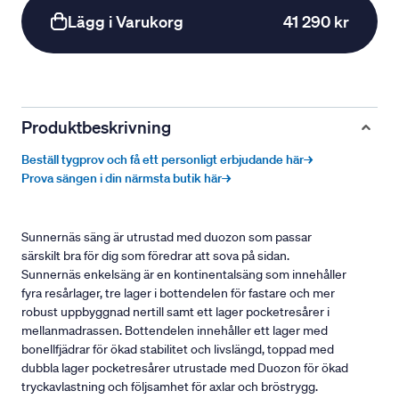
Lägg i Varukorg
41 290 kr
Produktbeskrivning
Beställ tygprov och få ett personligt erbjudande här→
Prova sängen i din närmsta butik här→
Sunnernäs säng är utrustad med duozon som passar
särskilt bra för dig som föredrar att sova på sidan.
Sunnernäs enkelsäng är en kontinentalsäng som innehåller
fyra resårlager, tre lager i bottendelen för fastare och mer
robust uppbyggnad nertill samt ett lager pocketresårer i
mellanmadrassen. Bottendelen innehåller ett lager med
bonellfjädrar för ökad stabilitet och livslängd, toppad med
dubbla lager pocketresårer utrustade med Duozon för ökad
tryckavlastning och följsamhet för axlar och bröstrygg.