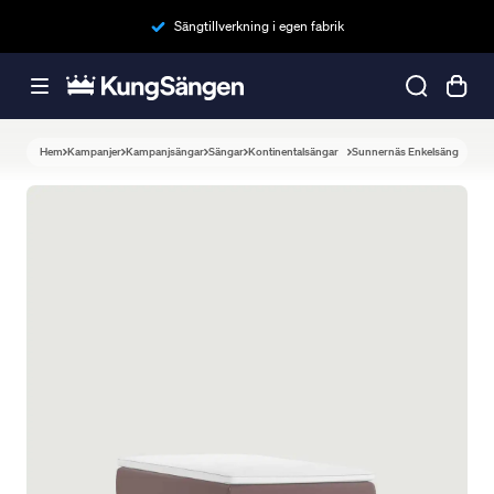
Sängtillverkning i egen fabrik
Hem
Kampanjer
Kampanjsängar
Sängar
Kontinentalsängar
Sunnernäs Enkelsäng