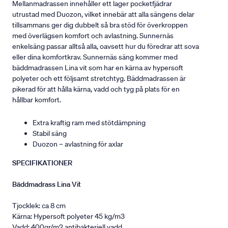
Mellanmadrassen innehåller ett lager pocketfjädrar
utrustad med Duozon, vilket innebär att alla sängens delar
tillsammans ger dig dubbelt så bra stöd för överkroppen
med överlägsen komfort och avlastning. Sunnernäs
enkelsäng passar alltså alla, oavsett hur du föredrar att sova
eller dina komfortkrav. Sunnernäs säng kommer med
bäddmadrassen Lina vit som har en kärna av hypersoft
polyeter och ett följsamt stretchtyg. Bäddmadrassen är
pikerad för att hålla kärna, vadd och tyg på plats för en
hållbar komfort.
Extra kraftig ram med stötdämpning
Stabil säng
Duozon – avlastning för axlar
SPECIFIKATIONER
Bäddmadrass Lina Vit
Tjocklek: ca 8 cm
Kärna: Hypersoft polyeter 45 kg/m3
Vadd: 400gr/m2 antibakteriell vadd