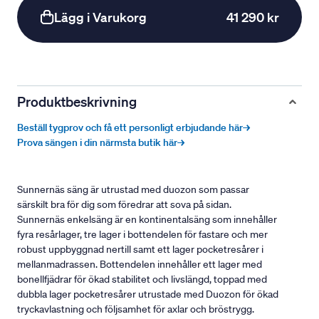
Lägg i Varukorg
41 290 kr
Produktbeskrivning
Beställ tygprov och få ett personligt erbjudande här→
Prova sängen i din närmsta butik här→
Sunnernäs säng är utrustad med duozon som passar
särskilt bra för dig som föredrar att sova på sidan.
Sunnernäs enkelsäng är en kontinentalsäng som innehåller
fyra resårlager, tre lager i bottendelen för fastare och mer
robust uppbyggnad nertill samt ett lager pocketresårer i
mellanmadrassen. Bottendelen innehåller ett lager med
bonellfjädrar för ökad stabilitet och livslängd, toppad med
dubbla lager pocketresårer utrustade med Duozon för ökad
tryckavlastning och följsamhet för axlar och bröstrygg.