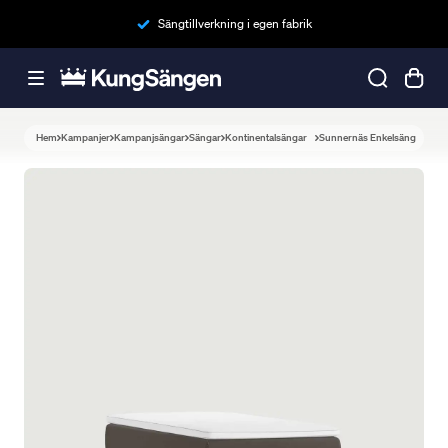
Sängtillverkning i egen fabrik
Hem
Kampanjer
Kampanjsängar
Sängar
Kontinentalsängar
Sunnernäs Enkelsäng