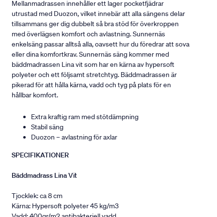
Mellanmadrassen innehåller ett lager pocketfjädrar
utrustad med Duozon, vilket innebär att alla sängens delar
tillsammans ger dig dubbelt så bra stöd för överkroppen
med överlägsen komfort och avlastning. Sunnernäs
enkelsäng passar alltså alla, oavsett hur du föredrar att sova
eller dina komfortkrav. Sunnernäs säng kommer med
bäddmadrassen Lina vit som har en kärna av hypersoft
polyeter och ett följsamt stretchtyg. Bäddmadrassen är
pikerad för att hålla kärna, vadd och tyg på plats för en
hållbar komfort.
Extra kraftig ram med stötdämpning
Stabil säng
Duozon – avlastning för axlar
SPECIFIKATIONER
Bäddmadrass Lina Vit
Tjocklek: ca 8 cm
Kärna: Hypersoft polyeter 45 kg/m3
Vadd: 400gr/m2 antibakteriell vadd