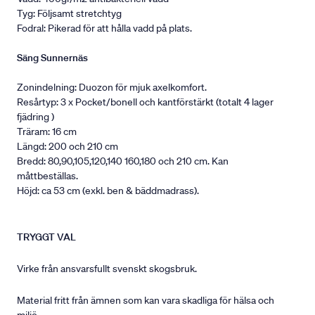
Tyg: Följsamt stretchtyg
Fodral: Pikerad för att hålla vadd på plats.
Säng Sunnernäs
Zonindelning: Duozon för mjuk axelkomfort.
Resårtyp: 3 x Pocket/bonell och kantförstärkt (totalt 4 lager
fjädring )
Träram: 16 cm
Längd: 200 och 210 cm
Bredd: 80,90,105,120,140 160,180 och 210 cm. Kan
måttbeställas.
Höjd: ca 53 cm (exkl. ben & bäddmadrass).
TRYGGT VAL
Virke från ansvarsfullt svenskt skogsbruk.
Material fritt från ämnen som kan vara skadliga för hälsa och