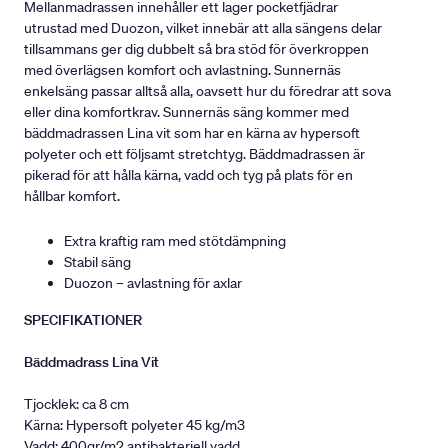
Mellanmadrassen innehåller ett lager pocketfjädrar
utrustad med Duozon, vilket innebär att alla sängens delar
tillsammans ger dig dubbelt så bra stöd för överkroppen
med överlägsen komfort och avlastning. Sunnernäs
enkelsäng passar alltså alla, oavsett hur du föredrar att sova
eller dina komfortkrav. Sunnernäs säng kommer med
bäddmadrassen Lina vit som har en kärna av hypersoft
polyeter och ett följsamt stretchtyg. Bäddmadrassen är
pikerad för att hålla kärna, vadd och tyg på plats för en
hållbar komfort.
Extra kraftig ram med stötdämpning
Stabil säng
Duozon – avlastning för axlar
SPECIFIKATIONER
Bäddmadrass Lina Vit
Tjocklek: ca 8 cm
Kärna: Hypersoft polyeter 45 kg/m3
Vadd: 400gr/m2 antibakteriell vadd