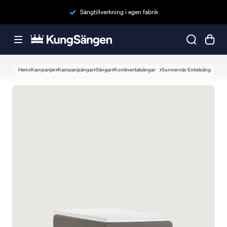
Sängtillverkning i egen fabrik
Hem
Kampanjer
Kampanjsängar
Sängar
Kontinentalsängar
Sunnernäs Enkelsäng