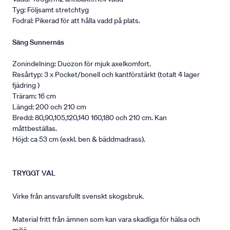
Tyg: Följsamt stretchtyg
Fodral: Pikerad för att hålla vadd på plats.
Säng Sunnernäs
Zonindelning: Duozon för mjuk axelkomfort.
Resårtyp: 3 x Pocket/bonell och kantförstärkt (totalt 4 lager
fjädring )
Träram: 16 cm
Längd: 200 och 210 cm
Bredd: 80,90,105,120,140 160,180 och 210 cm. Kan
måttbeställas.
Höjd: ca 53 cm (exkl. ben & bäddmadrass).
TRYGGT VAL
Virke från ansvarsfullt svenskt skogsbruk.
Material fritt från ämnen som kan vara skadliga för hälsa och