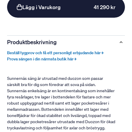
Lägg i Varukorg
41 290 kr
Produktbeskrivning
Beställ tygprov och få ett personligt erbjudande här→
Prova sängen i din närmsta butik här→
Sunnernäs säng är utrustad med duozon som passar
särskilt bra för dig som föredrar att sova på sidan.
Sunnernäs enkelsäng är en kontinentalsäng som innehåller
fyra resårlager, tre lager i bottendelen för fastare och mer
robust uppbyggnad nertill samt ett lager pocketresårer i
mellanmadrassen. Bottendelen innehåller ett lager med
bonellfjädrar för ökad stabilitet och livslängd, toppad med
dubbla lager pocketresårer utrustade med Duozon för ökad
tryckavlastning och följsamhet för axlar och bröstrygg.