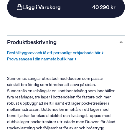
Lägg i Varukorg
40 290 kr
Produktbeskrivning
Beställ tygprov och få ett personligt erbjudande här→
Prova sängen i din närmsta butik här→
Sunnernäs säng är utrustad med duozon som passar
särskilt bra för dig som föredrar att sova på sidan.
Sunnernäs enkelsäng är en kontinentalsäng som innehåller
fyra resårlager, tre lager i bottendelen för fastare och mer
robust uppbyggnad nertill samt ett lager pocketresårer i
mellanmadrassen. Bottendelen innehåller ett lager med
bonellfjädrar för ökad stabilitet och livslängd, toppad med
dubbla lager pocketresårer utrustade med Duozon för ökad
tryckavlastning och följsamhet för axlar och bröstrygg.