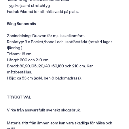
Tyg: Följsamt stretchtyg
Fodral: Pikerad för att hålla vadd på plats.
Säng Sunnernäs
Zonindelning: Duozon för mjuk axelkomfort.
Resårtyp: 3 x Pocket/bonell och kantförstärkt (totalt 4 lager
fjädring )
Träram: 16 cm
Längd: 200 och 210 cm
Bredd: 80,90,105,120,140 160,180 och 210 cm. Kan
måttbeställas.
Höjd: ca 53 cm (exkl. ben & bäddmadrass).
TRYGGT VAL
Virke från ansvarsfullt svenskt skogsbruk.
Material fritt från ämnen som kan vara skadliga för hälsa och