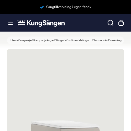
Sängtillverkning i egen fabrik
Hem
Kampanjer
Kampanjsängar
Sängar
Kontinentalsängar
Sunnernäs Enkelsäng