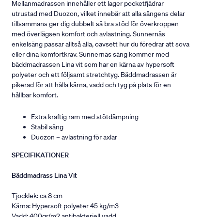
Mellanmadrassen innehåller ett lager pocketfjädrar
utrustad med Duozon, vilket innebär att alla sängens delar
tillsammans ger dig dubbelt så bra stöd för överkroppen
med överlägsen komfort och avlastning. Sunnernäs
enkelsäng passar alltså alla, oavsett hur du föredrar att sova
eller dina komfortkrav. Sunnernäs säng kommer med
bäddmadrassen Lina vit som har en kärna av hypersoft
polyeter och ett följsamt stretchtyg. Bäddmadrassen är
pikerad för att hålla kärna, vadd och tyg på plats för en
hållbar komfort.
Extra kraftig ram med stötdämpning
Stabil säng
Duozon – avlastning för axlar
SPECIFIKATIONER
Bäddmadrass Lina Vit
Tjocklek: ca 8 cm
Kärna: Hypersoft polyeter 45 kg/m3
Vadd: 400gr/m2 antibakteriell vadd