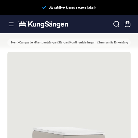
Sängtillverkning i egen fabrik
Hem
Kampanjer
Kampanjsängar
Sängar
Kontinentalsängar
Sunnernäs Enkelsäng