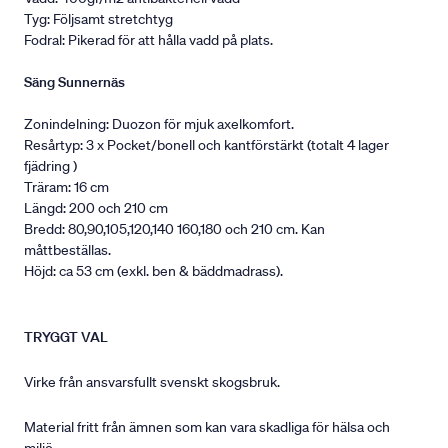
Tyg: Följsamt stretchtyg
Fodral: Pikerad för att hålla vadd på plats.
Säng Sunnernäs
Zonindelning: Duozon för mjuk axelkomfort.
Resårtyp: 3 x Pocket/bonell och kantförstärkt (totalt 4 lager
fjädring )
Träram: 16 cm
Längd: 200 och 210 cm
Bredd: 80,90,105,120,140 160,180 och 210 cm. Kan
måttbeställas.
Höjd: ca 53 cm (exkl. ben & bäddmadrass).
TRYGGT VAL
Virke från ansvarsfullt svenskt skogsbruk.
Material fritt från ämnen som kan vara skadliga för hälsa och