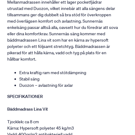
Mellanmadrassen innehåller ett lager pocketfjädrar
utrustad med Duozon, vilket innebär att alla sängens delar
tillsammans ger dig dubbelt så bra stöd för överkroppen
med överlägsen komfort och avlastning. Sunnernäs
enkelsäng passar alltså alla, oavsett hur du föredrar att sova
eller dina komfortkrav. Sunnernäs säng kommer med
bäddmadrassen Lina vit som har en kärna av hypersoft
polyeter och ett följsamt stretchtyg. Bäddmadrassen är
pikerad för att hålla kärna, vadd och tyg på plats för en
hållbar komfort.
Extra kraftig ram med stötdämpning
Stabil säng
Duozon – avlastning för axlar
SPECIFIKATIONER
Bäddmadrass Lina Vit
Tjocklek: ca 8 cm
Kärna: Hypersoft polyeter 45 kg/m3
Vadd: 400gr/m2 antibakteriell vadd