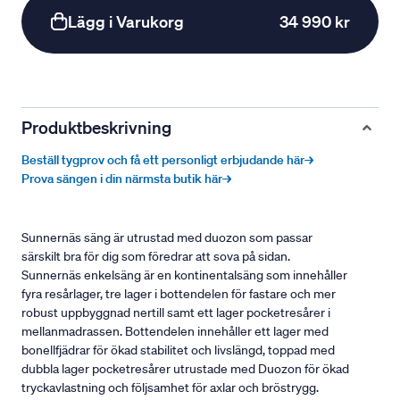
Lägg i Varukorg
34 990 kr
Produktbeskrivning
Beställ tygprov och få ett personligt erbjudande här→
Prova sängen i din närmsta butik här→
Sunnernäs säng är utrustad med duozon som passar
särskilt bra för dig som föredrar att sova på sidan.
Sunnernäs enkelsäng är en kontinentalsäng som innehåller
fyra resårlager, tre lager i bottendelen för fastare och mer
robust uppbyggnad nertill samt ett lager pocketresårer i
mellanmadrassen. Bottendelen innehåller ett lager med
bonellfjädrar för ökad stabilitet och livslängd, toppad med
dubbla lager pocketresårer utrustade med Duozon för ökad
tryckavlastning och följsamhet för axlar och bröstrygg.