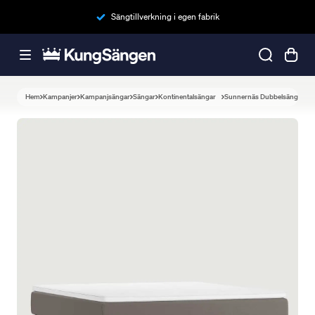
Sängtillverkning i egen fabrik
Hem
Kampanjer
Kampanjsängar
Sängar
Kontinentalsängar
Sunnernäs Dubbelsäng