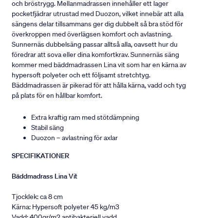
och bröstrygg. Mellanmadrassen innehåller ett lager
pocketfjädrar utrustad med Duozon, vilket innebär att alla
sängens delar tillsammans ger dig dubbelt så bra stöd för
överkroppen med överlägsen komfort och avlastning.
Sunnernäs dubbelsäng passar alltså alla, oavsett hur du
föredrar att sova eller dina komfortkrav. Sunnernäs säng
kommer med bäddmadrassen Lina vit som har en kärna av
hypersoft polyeter och ett följsamt stretchtyg.
Bäddmadrassen är pikerad för att hålla kärna, vadd och tyg
på plats för en hållbar komfort.
Extra kraftig ram med stötdämpning
Stabil säng
Duozon – avlastning för axlar
SPECIFIKATIONER
Bäddmadrass Lina Vit
Tjocklek: ca 8 cm
Kärna: Hypersoft polyeter 45 kg/m3
Vadd: 400gr/m2 antibakteriell vadd