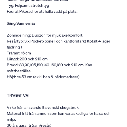
Tyg: Följsamt stretchtyg
Fodral: Pikerad för att hålla vadd på plats.
Säng Sunnernäs
Zonindelning: Duozon för mjuk axelkomfort.
Resårtyp: 3 x Pocket/bonell och kantförstärkt (totalt 4 lager
fjädring )
Träram: 16 cm
Längd: 200 och 210 cm
Bredd: 80,90,105,120,140 160,180 och 210 cm. Kan
måttbeställas.
Höjd: ca 53 cm (exkl. ben & bäddmadrass).
TRYGGT VAL
Virke från ansvarsfullt svenskt skogsbruk.
Material fritt från ämnen som kan vara skadliga för hälsa och
miljö.
30 års garanti (ram/resår)