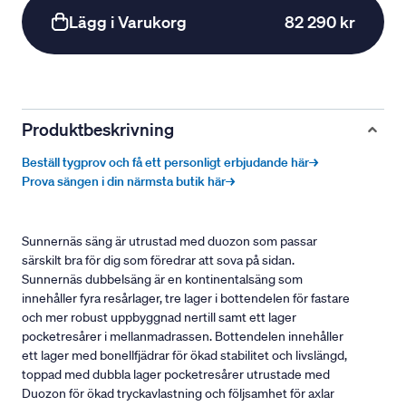
Lägg i Varukorg
82 290 kr
Produktbeskrivning
Beställ tygprov och få ett personligt erbjudande här→
Prova sängen i din närmsta butik här→
Sunnernäs säng är utrustad med duozon som passar
särskilt bra för dig som föredrar att sova på sidan.
Sunnernäs dubbelsäng är en kontinentalsäng som
innehåller fyra resårlager, tre lager i bottendelen för fastare
och mer robust uppbyggnad nertill samt ett lager
pocketresårer i mellanmadrassen. Bottendelen innehåller
ett lager med bonellfjädrar för ökad stabilitet och livslängd,
toppad med dubbla lager pocketresårer utrustade med
Duozon för ökad tryckavlastning och följsamhet för axlar