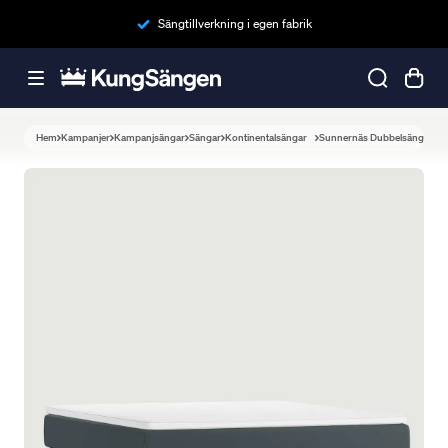
Sängtillverkning i egen fabrik
Hem
Kampanjer
Kampanjsängar
Sängar
Kontinentalsängar
Sunnernäs Dubbelsäng