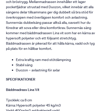
och bröstrygg. Mellanmadrassen innehåller ett lager
pocketfjädrar utrustad med Duozon, vilket innebär att alla
sängens delar tillsammans ger dig dubbelt så bra stöd för
överkroppen med överlägsen komfort och avlastning.
Sunnernäs dubbelsäng passar alltså alla, oavsett hur du
föredrar att sova eller dina komfortkrav. Sunnernäs säng
kommer med bäddmadrassen Lina vit som har en kärna av
hypersoft polyeter och ett följsamt stretchtyg.
Bäddmadrassen är pikerad för att hålla kärna, vadd och tyg
på plats för en hållbar komfort.
Extra kraftig ram med stötdämpning
Stabil säng
Duozon – avlastning för axlar
SPECIFIKATIONER
Bäddmadrass Lina Vit
Tjocklek: ca 8 cm
Kärna: Hypersoft polyeter 45 kg/m3
Vadd: 400gr/m2 antibakteriell vadd