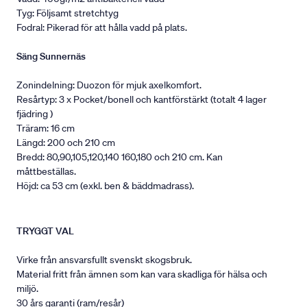
Tyg: Följsamt stretchtyg
Fodral: Pikerad för att hålla vadd på plats.
Säng Sunnernäs
Zonindelning: Duozon för mjuk axelkomfort.
Resårtyp: 3 x Pocket/bonell och kantförstärkt (totalt 4 lager
fjädring )
Träram: 16 cm
Längd: 200 och 210 cm
Bredd: 80,90,105,120,140 160,180 och 210 cm. Kan
måttbeställas.
Höjd: ca 53 cm (exkl. ben & bäddmadrass).
TRYGGT VAL
Virke från ansvarsfullt svenskt skogsbruk.
Material fritt från ämnen som kan vara skadliga för hälsa och
miljö.
30 års garanti (ram/resår)