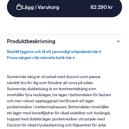
Lägg i Varukorg
82 290 kr
Produktbeskrivning
Beställ tygprov och få ett personligt erbjudande här→
Prova sängen i din närmsta butik här→
Sunnernäs säng är utrustad med duozon som passar
särskilt bra för dig som föredrar att sova på sidan.
Sunnernäs dubbelsäng är en kontinentalsäng som
innehåller fyra resårlager, tre lager i bottendelen för fastare
och mer robust uppbyggnad nertill samt ett lager
pocketresårer i mellanmadrassen. Bottendelen innehåller
ett lager med bonellfjädrar för ökad stabilitet och livslängd,
toppad med dubbla lager pocketresårer utrustade med
Duozon för ökad tryckavlastning och följsamhet för axlar