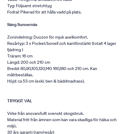
Tyg: Följsamt stretchtyg
Fodral: Pikerad för att hålla vadd på plats.
Säng Sunnernäs
Zonindelning: Duozon för mjuk axelkomfort.
Resårtyp: 3 x Pocket/bonell och kantförstärkt (totalt 4 lager
fjädring )
Träram: 16 cm
Längd: 200 och 210 cm
Bredd: 80,90,105,120,140 160,180 och 210 cm. Kan
måttbeställas.
Höjd: ca 53 cm (exkl. ben & bäddmadrass).
TRYGGT VAL
Virke från ansvarsfullt svenskt skogsbruk.
Material fritt från ämnen som kan vara skadliga för hälsa och
miljö.
30 års garanti (ram/resår)