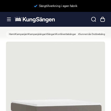
Sängtillverkning i egen fabrik
Hem
Kampanjer
Kampanjsängar
Sängar
Kontinentalsängar
Sunnernäs Dubbelsäng