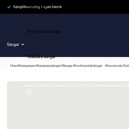
Ramsängar
Sängtillverkning i egen fabrik
Kontinentalsängar
Sängar
Ställbara sängar
Hem
Kampanjer
Kampanjsängar
Sängar
Kontinentalsängar
Sunnernäs Du
Boka Sängexpert
Boka personlig rådgivning i butik och få rekommendationer som 