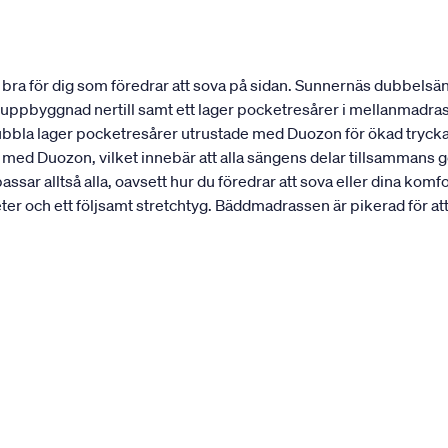
ra för dig som föredrar att sova på sidan. Sunnernäs dubbelsän
st uppbyggnad nertill samt ett lager pocketresårer i mellanmadra
dubbla lager pocketresårer utrustade med Duozon för ökad trycka
 med Duozon, vilket innebär att alla sängens delar tillsammans 
sar alltså alla, oavsett hur du föredrar att sova eller dina k
 och ett följsamt stretchtyg. Bäddmadrassen är pikerad för att h