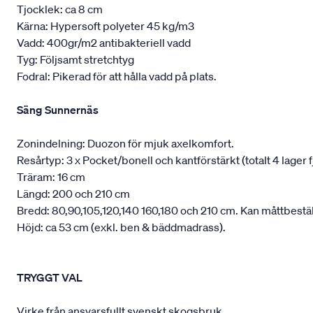
Tjocklek: ca 8 cm
Kärna: Hypersoft polyeter 45 kg/m3
Vadd: 400gr/m2 antibakteriell vadd
Tyg: Följsamt stretchtyg
Fodral: Pikerad för att hålla vadd på plats.
Säng Sunnernäs
Zonindelning: Duozon för mjuk axelkomfort.
Resårtyp: 3 x Pocket/bonell och kantförstärkt (totalt 4 lager f
Träram: 16 cm
Längd: 200 och 210 cm
Bredd: 80,90,105,120,140 160,180 och 210 cm. Kan måttbestäl
Höjd: ca 53 cm (exkl. ben & bäddmadrass).
TRYGGT VAL
Virke från ansvarsfullt svenskt skogsbruk.