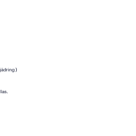
jädring )
las.