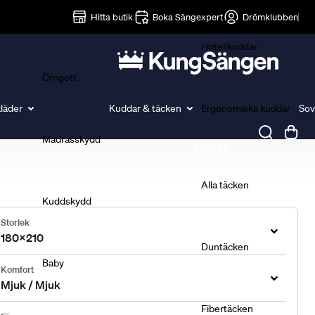
Lakan
Hitta butik
Boka Sängexpert
Drömklubben
Hotellkuddar
Örngott
läder
Kuddar & täcken
Ergonomiska kuddar
Sov
Madrasskydd
Täcken
Alla täcken
Kuddskydd
Storlek
180x210
Duntäcken
Baby
Komfort
Mjuk / Mjuk
Fibertäcken