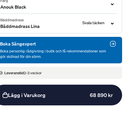
Färg
Anouk Black
Bäddmadrass
Svala täcken
Bäddmadrass Lina
Boka Sängexpert
Boka personlig rådgivning i butik och få rekommendationer som
gör skillnad för din sömn.
Leveranstid
2-3 veckor
Lägg i Varukorg
68 890 kr