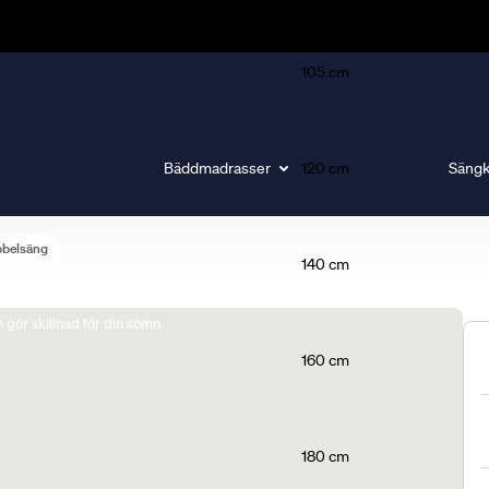
105 cm
Bäddmadrasser
120 cm
Sängk
bbelsäng
140 cm
gör skillnad för din sömn.
160 cm
180 cm