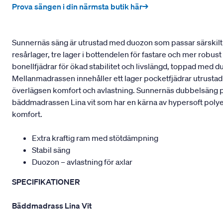
Prova sängen i din närmsta butik här→
Sunnernäs säng är utrustad med duozon som passar särskilt b
resårlager, tre lager i bottendelen för fastare och mer robu
bonellfjädrar för ökad stabilitet och livslängd, toppad med 
Mellanmadrassen innehåller ett lager pocketfjädrar utrustad
överlägsen komfort och avlastning. Sunnernäs dubbelsäng pas
bäddmadrassen Lina vit som har en kärna av hypersoft polyeter
komfort.
Extra kraftig ram med stötdämpning
Stabil säng
Duozon – avlastning för axlar
SPECIFIKATIONER
Bäddmadrass Lina Vit