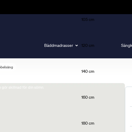
105 cm
Bäddmadrasser
120 cm
Sängk
bbelsäng
140 cm
gör skillnad för din sömn.
160 cm
180 cm