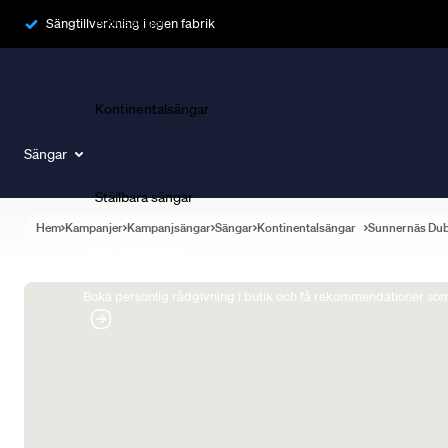
Ramsängar
Sängtillverkning i egen fabrik
Kontinentalsängar
Sängar
Ställbara sängar
Hem
Kampanjer
Kampanjsängar
Sängar
Kontinentalsängar
Sunnernäs Du
Boka Sängexpert
Boka personlig rådgivning i butik och få rekommendationer som 