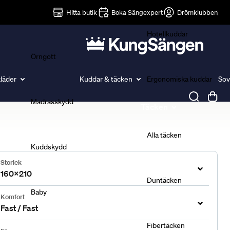
Lakan
Hitta butik
Boka Sängexpert
Drömklubben
Hotellkuddar
Örngott
läder
Kuddar & täcken
Ergonomiska kuddar
Sov
Madrasskydd
Täcken
Alla täcken
Kuddskydd
Storlek
160x210
Duntäcken
Baby
Komfort
Fast / Fast
Fibertäcken