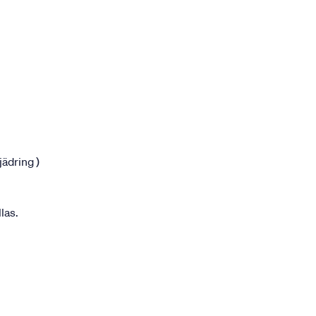
jädring )
las.