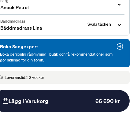
Färg
Anouk Petrol
Bäddmadrass
Svala täcken
Bäddmadrass Lina
Boka Sängexpert
Boka personlig rådgivning i butik och få rekommendationer som
gör skillnad för din sömn.
Leveranstid
2-3 veckor
Lägg i Varukorg
66 690 kr