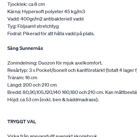
Tjocklek: ca 8 cm
Kärna: Hypersoft polyeter 45 kg/m3
Vadd: 400gr/m2 antibakteriell vadd
Tyg: Följsamt stretchtyg
Fodral: Pikerad för att hålla vadd på plats.
Säng Sunnernäs
Zonindelning: Duozon för mjuk axelkomfort.
Resårtyp: 3 x Pocket/bonell och kantförstärkt (totalt 4 lager f
Träram: 16 cm
Längd: 200 och 210 cm
Bredd: 80,90,105,120,140 160,180 och 210 cm. Kan måttbestäl
Höjd: ca 53 cm (exkl. ben & bäddmadrass).
TRYGGT VAL
Virke från ansvarsfullt svenskt skogsbruk.