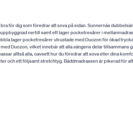
ra för dig som föredrar att sova på sidan. Sunnernäs dubbelsän
st uppbyggnad nertill samt ett lager pocketresårer i mellanmadra
dubbla lager pocketresårer utrustade med Duozon för ökad trycka
 med Duozon, vilket innebär att alla sängens delar tillsammans 
sar alltså alla, oavsett hur du föredrar att sova eller dina k
 och ett följsamt stretchtyg. Bäddmadrassen är pikerad för att h