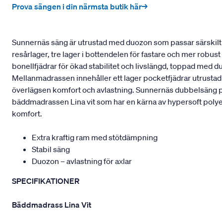
Prova sängen i din närmsta butik här→
Sunnernäs säng är utrustad med duozon som passar särskilt b
resårlager, tre lager i bottendelen för fastare och mer robu
bonellfjädrar för ökad stabilitet och livslängd, toppad med 
Mellanmadrassen innehåller ett lager pocketfjädrar utrustad
överlägsen komfort och avlastning. Sunnernäs dubbelsäng pas
bäddmadrassen Lina vit som har en kärna av hypersoft polyeter
komfort.
Extra kraftig ram med stötdämpning
Stabil säng
Duozon – avlastning för axlar
SPECIFIKATIONER
Bäddmadrass Lina Vit