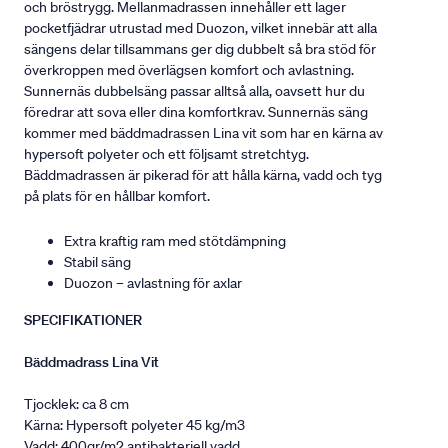
och bröstrygg. Mellanmadrassen innehåller ett lager
pocketfjädrar utrustad med Duozon, vilket innebär att alla
sängens delar tillsammans ger dig dubbelt så bra stöd för
överkroppen med överlägsen komfort och avlastning.
Sunnernäs dubbelsäng passar alltså alla, oavsett hur du
föredrar att sova eller dina komfortkrav. Sunnernäs säng
kommer med bäddmadrassen Lina vit som har en kärna av
hypersoft polyeter och ett följsamt stretchtyg.
Bäddmadrassen är pikerad för att hålla kärna, vadd och tyg
på plats för en hållbar komfort.
Extra kraftig ram med stötdämpning
Stabil säng
Duozon – avlastning för axlar
SPECIFIKATIONER
Bäddmadrass Lina Vit
Tjocklek: ca 8 cm
Kärna: Hypersoft polyeter 45 kg/m3
Vadd: 400gr/m2 antibakteriell vadd