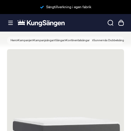
Sängtillverkning i egen fabrik
Hem
Kampanjer
Kampanjsängar
Sängar
Kontinentalsängar
Sunnernäs Dubbelsäng