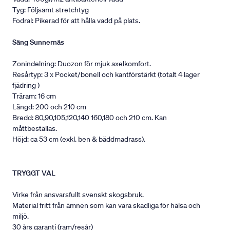
Tyg: Följsamt stretchtyg
Fodral: Pikerad för att hålla vadd på plats.
Säng Sunnernäs
Zonindelning: Duozon för mjuk axelkomfort.
Resårtyp: 3 x Pocket/bonell och kantförstärkt (totalt 4 lager
fjädring )
Träram: 16 cm
Längd: 200 och 210 cm
Bredd: 80,90,105,120,140 160,180 och 210 cm. Kan
måttbeställas.
Höjd: ca 53 cm (exkl. ben & bäddmadrass).
TRYGGT VAL
Virke från ansvarsfullt svenskt skogsbruk.
Material fritt från ämnen som kan vara skadliga för hälsa och
miljö.
30 års garanti (ram/resår)