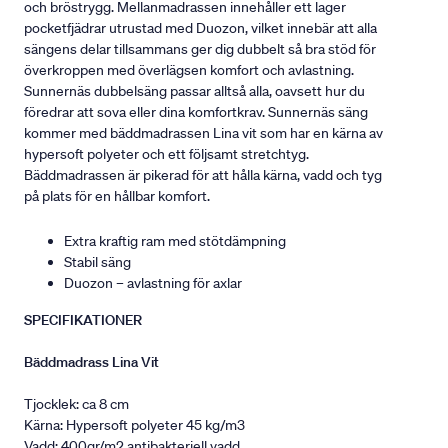
och bröstrygg. Mellanmadrassen innehåller ett lager
pocketfjädrar utrustad med Duozon, vilket innebär att alla
sängens delar tillsammans ger dig dubbelt så bra stöd för
överkroppen med överlägsen komfort och avlastning.
Sunnernäs dubbelsäng passar alltså alla, oavsett hur du
föredrar att sova eller dina komfortkrav. Sunnernäs säng
kommer med bäddmadrassen Lina vit som har en kärna av
hypersoft polyeter och ett följsamt stretchtyg.
Bäddmadrassen är pikerad för att hålla kärna, vadd och tyg
på plats för en hållbar komfort.
Extra kraftig ram med stötdämpning
Stabil säng
Duozon – avlastning för axlar
SPECIFIKATIONER
Bäddmadrass Lina Vit
Tjocklek: ca 8 cm
Kärna: Hypersoft polyeter 45 kg/m3
Vadd: 400gr/m2 antibakteriell vadd