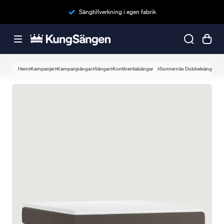
Sängtillverkning i egen fabrik
Hem
Kampanjer
Kampanjsängar
Sängar
Kontinentalsängar
Sunnernäs Dubbelsäng