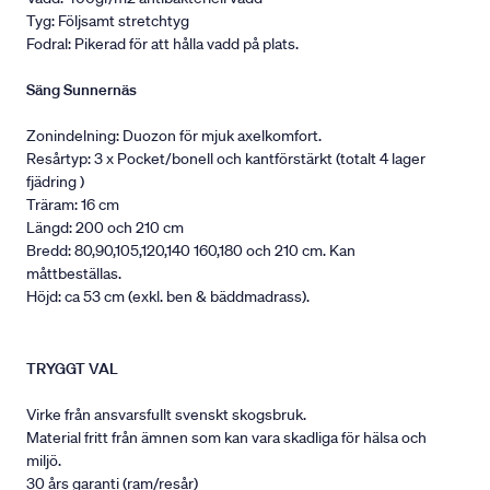
Tyg: Följsamt stretchtyg
Fodral: Pikerad för att hålla vadd på plats.
Säng Sunnernäs
Zonindelning: Duozon för mjuk axelkomfort.
Resårtyp: 3 x Pocket/bonell och kantförstärkt (totalt 4 lager
fjädring )
Träram: 16 cm
Längd: 200 och 210 cm
Bredd: 80,90,105,120,140 160,180 och 210 cm. Kan
måttbeställas.
Höjd: ca 53 cm (exkl. ben & bäddmadrass).
TRYGGT VAL
Virke från ansvarsfullt svenskt skogsbruk.
Material fritt från ämnen som kan vara skadliga för hälsa och
miljö.
30 års garanti (ram/resår)