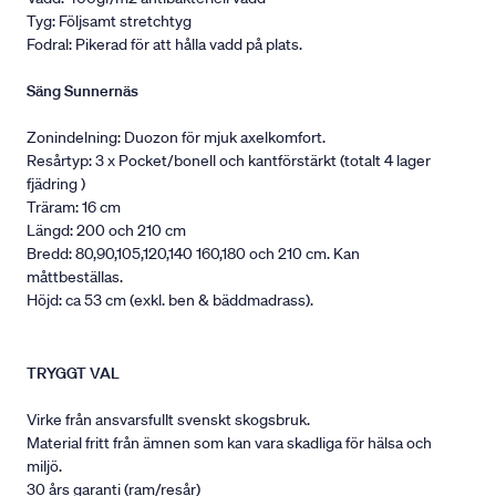
Tyg: Följsamt stretchtyg
Fodral: Pikerad för att hålla vadd på plats.
Säng Sunnernäs
Zonindelning: Duozon för mjuk axelkomfort.
Resårtyp: 3 x Pocket/bonell och kantförstärkt (totalt 4 lager
fjädring )
Träram: 16 cm
Längd: 200 och 210 cm
Bredd: 80,90,105,120,140 160,180 och 210 cm. Kan
måttbeställas.
Höjd: ca 53 cm (exkl. ben & bäddmadrass).
TRYGGT VAL
Virke från ansvarsfullt svenskt skogsbruk.
Material fritt från ämnen som kan vara skadliga för hälsa och
miljö.
30 års garanti (ram/resår)