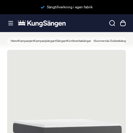
Sängtillverkning i egen fabrik
Hem
Kampanjer
Kampanjsängar
Sängar
Kontinentalsängar
Sunnernäs Dubbelsäng