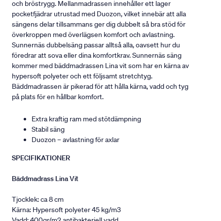
och bröstrygg. Mellanmadrassen innehåller ett lager
pocketfjädrar utrustad med Duozon, vilket innebär att alla
sängens delar tillsammans ger dig dubbelt så bra stöd för
överkroppen med överlägsen komfort och avlastning.
Sunnernäs dubbelsäng passar alltså alla, oavsett hur du
föredrar att sova eller dina komfortkrav. Sunnernäs säng
kommer med bäddmadrassen Lina vit som har en kärna av
hypersoft polyeter och ett följsamt stretchtyg.
Bäddmadrassen är pikerad för att hålla kärna, vadd och tyg
på plats för en hållbar komfort.
Extra kraftig ram med stötdämpning
Stabil säng
Duozon – avlastning för axlar
SPECIFIKATIONER
Bäddmadrass Lina Vit
Tjocklek: ca 8 cm
Kärna: Hypersoft polyeter 45 kg/m3
Vadd: 400gr/m2 antibakteriell vadd