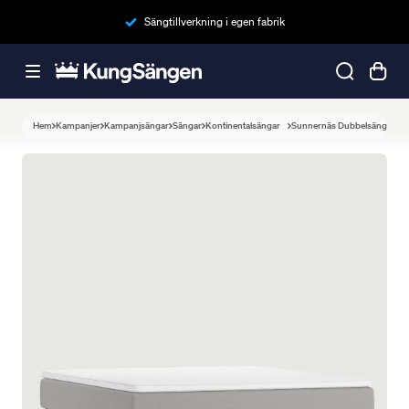
Sängtillverkning i egen fabrik
Hem
Kampanjer
Kampanjsängar
Sängar
Kontinentalsängar
Sunnernäs Dubbelsäng