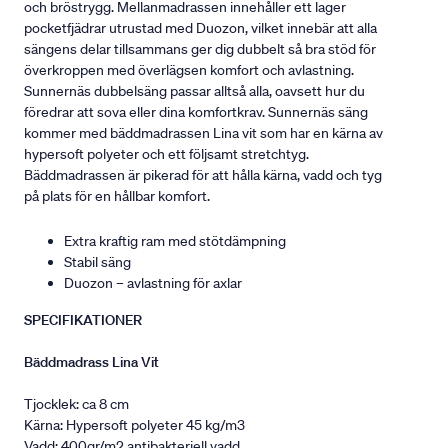
och bröstrygg. Mellanmadrassen innehåller ett lager
pocketfjädrar utrustad med Duozon, vilket innebär att alla
sängens delar tillsammans ger dig dubbelt så bra stöd för
överkroppen med överlägsen komfort och avlastning.
Sunnernäs dubbelsäng passar alltså alla, oavsett hur du
föredrar att sova eller dina komfortkrav. Sunnernäs säng
kommer med bäddmadrassen Lina vit som har en kärna av
hypersoft polyeter och ett följsamt stretchtyg.
Bäddmadrassen är pikerad för att hålla kärna, vadd och tyg
på plats för en hållbar komfort.
Extra kraftig ram med stötdämpning
Stabil säng
Duozon – avlastning för axlar
SPECIFIKATIONER
Bäddmadrass Lina Vit
Tjocklek: ca 8 cm
Kärna: Hypersoft polyeter 45 kg/m3
Vadd: 400gr/m2 antibakteriell vadd