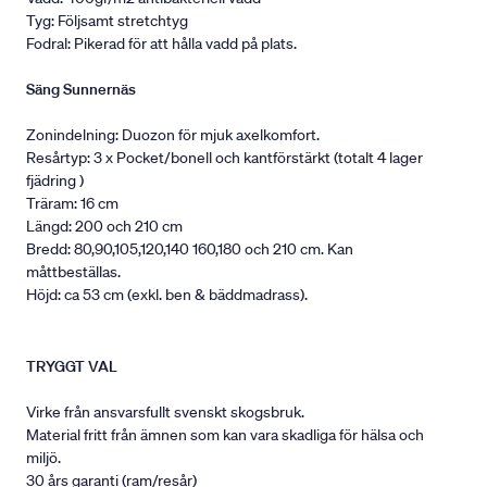
Tyg: Följsamt stretchtyg
Fodral: Pikerad för att hålla vadd på plats.
Säng Sunnernäs
Zonindelning: Duozon för mjuk axelkomfort.
Resårtyp: 3 x Pocket/bonell och kantförstärkt (totalt 4 lager
fjädring )
Träram: 16 cm
Längd: 200 och 210 cm
Bredd: 80,90,105,120,140 160,180 och 210 cm. Kan
måttbeställas.
Höjd: ca 53 cm (exkl. ben & bäddmadrass).
TRYGGT VAL
Virke från ansvarsfullt svenskt skogsbruk.
Material fritt från ämnen som kan vara skadliga för hälsa och
miljö.
30 års garanti (ram/resår)