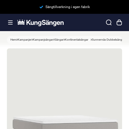
Sängtillverkning i egen fabrik
Hem
Kampanjer
Kampanjsängar
Sängar
Kontinentalsängar
Sunnernäs Dubbelsäng