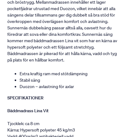
och bröstrygg. Mellanmadrassen innehåller ett lager
pocketfjädrar utrustad med Duozon, vilket innebär att alla
sängens delar tillsammans ger dig dubbelt så bra stöd för
överkroppen med överlägsen komfort och avlastning.
Sunnernäs dubbelsäng passar alltså alla, oavsett hur du
föredrar att sova eller dina komfortkrav. Sunnernäs säng
kommer med bäddmadrassen Lina vit som har en kärna av
hypersoft polyeter och ett följsamt stretchtyg.
Bäddmadrassen är pikerad för att hålla kärna, vadd och tyg
på plats för en hållbar komfort.
Extra kraftig ram med stötdämpning
Stabil säng
Duozon – avlastning för axlar
SPECIFIKATIONER
Bäddmadrass Lina Vit
Tjocklek: ca 8 cm
Kärna: Hypersoft polyeter 45 kg/m3
Vadd: 400gr/m2 antibakteriell vadd