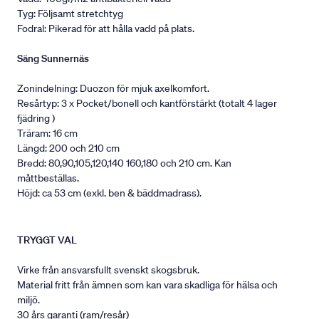
Tyg: Följsamt stretchtyg
Fodral: Pikerad för att hålla vadd på plats.
Säng Sunnernäs
Zonindelning: Duozon för mjuk axelkomfort.
Resårtyp: 3 x Pocket/bonell och kantförstärkt (totalt 4 lager
fjädring )
Träram: 16 cm
Längd: 200 och 210 cm
Bredd: 80,90,105,120,140 160,180 och 210 cm. Kan
måttbeställas.
Höjd: ca 53 cm (exkl. ben & bäddmadrass).
TRYGGT VAL
Virke från ansvarsfullt svenskt skogsbruk.
Material fritt från ämnen som kan vara skadliga för hälsa och
miljö.
30 års garanti (ram/resår)