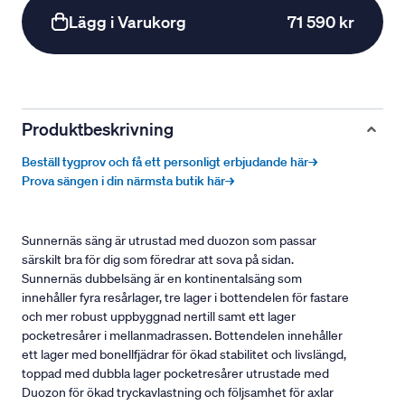
Lägg i Varukorg
71 590 kr
Produktbeskrivning
Beställ tygprov och få ett personligt erbjudande här→
Prova sängen i din närmsta butik här→
Sunnernäs säng är utrustad med duozon som passar
särskilt bra för dig som föredrar att sova på sidan.
Sunnernäs dubbelsäng är en kontinentalsäng som
innehåller fyra resårlager, tre lager i bottendelen för fastare
och mer robust uppbyggnad nertill samt ett lager
pocketresårer i mellanmadrassen. Bottendelen innehåller
ett lager med bonellfjädrar för ökad stabilitet och livslängd,
toppad med dubbla lager pocketresårer utrustade med
Duozon för ökad tryckavlastning och följsamhet för axlar