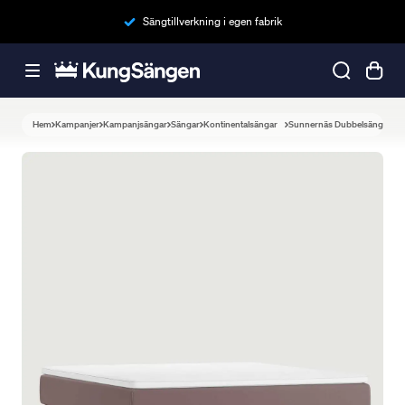
Sängtillverkning i egen fabrik
Hem
Kampanjer
Kampanjsängar
Sängar
Kontinentalsängar
Sunnernäs Dubbelsäng