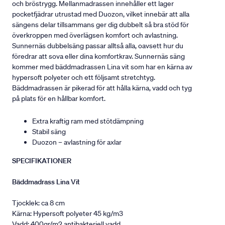
och bröstrygg. Mellanmadrassen innehåller ett lager
pocketfjädrar utrustad med Duozon, vilket innebär att alla
sängens delar tillsammans ger dig dubbelt så bra stöd för
överkroppen med överlägsen komfort och avlastning.
Sunnernäs dubbelsäng passar alltså alla, oavsett hur du
föredrar att sova eller dina komfortkrav. Sunnernäs säng
kommer med bäddmadrassen Lina vit som har en kärna av
hypersoft polyeter och ett följsamt stretchtyg.
Bäddmadrassen är pikerad för att hålla kärna, vadd och tyg
på plats för en hållbar komfort.
Extra kraftig ram med stötdämpning
Stabil säng
Duozon – avlastning för axlar
SPECIFIKATIONER
Bäddmadrass Lina Vit
Tjocklek: ca 8 cm
Kärna: Hypersoft polyeter 45 kg/m3
Vadd: 400gr/m2 antibakteriell vadd