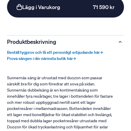
Lägg i Varukorg
71 590 kr
Produktbeskrivning
Beställ tygprov och få ett personligt erbjudande här→
Prova sängen i din närmsta butik här→
Sunnernäs säng är utrustad med duozon som passar
särskilt bra för dig som föredrar att sova på sidan.
Sunnernäs dubbelsäng är en kontinentalsäng som
innehåller fyra resårlager, tre lager i bottendelen för fastare
och mer robust uppbyggnad nertill samt ett lager
pocketresårer i mellanmadrassen. Bottendelen innehåller
ett lager med bonellfjädrar för ökad stabilitet och livslängd,
toppad med dubbla lager pocketresårer utrustade med
Duozon för ökad tryckavlastning och följsamhet för axlar