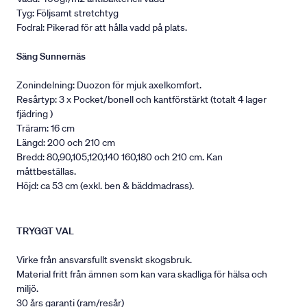
Tyg: Följsamt stretchtyg
Fodral: Pikerad för att hålla vadd på plats.
Säng Sunnernäs
Zonindelning: Duozon för mjuk axelkomfort.
Resårtyp: 3 x Pocket/bonell och kantförstärkt (totalt 4 lager
fjädring )
Träram: 16 cm
Längd: 200 och 210 cm
Bredd: 80,90,105,120,140 160,180 och 210 cm. Kan
måttbeställas.
Höjd: ca 53 cm (exkl. ben & bäddmadrass).
TRYGGT VAL
Virke från ansvarsfullt svenskt skogsbruk.
Material fritt från ämnen som kan vara skadliga för hälsa och
miljö.
30 års garanti (ram/resår)