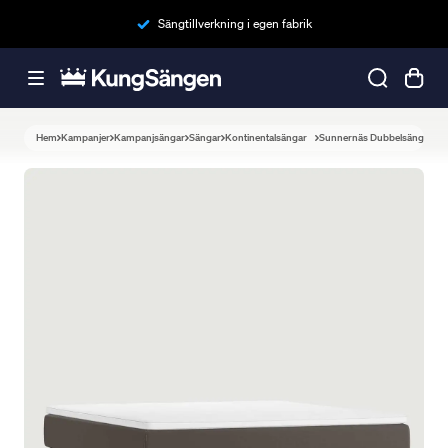
Sängtillverkning i egen fabrik
Hem
Kampanjer
Kampanjsängar
Sängar
Kontinentalsängar
Sunnernäs Dubbelsäng