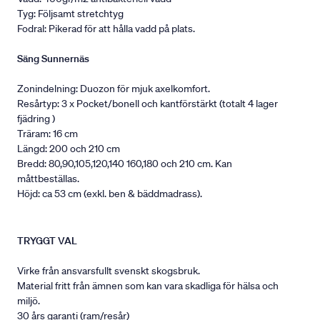
Tyg: Följsamt stretchtyg
Fodral: Pikerad för att hålla vadd på plats.
Säng Sunnernäs
Zonindelning: Duozon för mjuk axelkomfort.
Resårtyp: 3 x Pocket/bonell och kantförstärkt (totalt 4 lager
fjädring )
Träram: 16 cm
Längd: 200 och 210 cm
Bredd: 80,90,105,120,140 160,180 och 210 cm. Kan
måttbeställas.
Höjd: ca 53 cm (exkl. ben & bäddmadrass).
TRYGGT VAL
Virke från ansvarsfullt svenskt skogsbruk.
Material fritt från ämnen som kan vara skadliga för hälsa och
miljö.
30 års garanti (ram/resår)