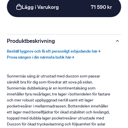
Lägg i Varukorg
71 590 kr
Produktbeskrivning
Beställ tygprov och få ett personligt erbjudande här→
Prova sängen i din närmsta butik här→
Sunnernäs säng är utrustad med duozon som passar
särskilt bra för dig som föredrar att sova på sidan.
Sunnernäs dubbelsäng är en kontinentalsäng som
innehåller fyra resårlager, tre lager i bottendelen för fastare
och mer robust uppbyggnad nertill samt ett lager
pocketresårer i mellanmadrassen. Bottendelen innehåller
ett lager med bonellfjädrar för ökad stabilitet och livslängd,
toppad med dubbla lager pocketresårer utrustade med
Duozon för ökad tryckavlastning och följsamhet för axlar