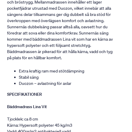
och bröstrygg. Mellanmadrassen innehåller ett lager
pocketfjädrar utrustad med Duozon, vilket innebär att alla
sängens delar tillsammans ger dig dubbelt så bra stöd för
överkroppen med överlägsen komfort och avlastning.
Sunnernäs dubbelsäng passar alltså alla, oavsett hur du
föredrar att sova eller dina komfortkrav. Sunnernäs säng
kommer med bäddmadrassen Lina vit som har en kärna av
hypersoft polyeter och ett följsamt stretchtyg.
Bäddmadrassen är pikerad för att hålla kärna, vadd och tyg
på plats för en hållbar komfort.
Extra kraftig ram med stötdämpning
Stabil säng
Duozon – avlastning för axlar
SPECIFIKATIONER
Bäddmadrass Lina Vit
Tjocklek: ca 8 cm
Kärna: Hypersoft polyeter 45 kg/m3
Vadd: 400gr/m2 antibakteriell vadd