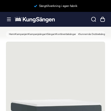
Sängtillverkning i egen fabrik
Hem
Kampanjer
Kampanjsängar
Sängar
Kontinentalsängar
Sunnernäs Dubbelsäng