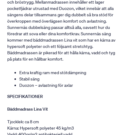
och bröstrygg. Mellanmadrassen innehåller ett lager
pocketfjädrar utrustad med Duozon, vilket innebär att alla
sängens delar tillsammans ger dig dubbelt så bra stöd för
överkroppen med överlägsen komfort och avlastning.
Sunnernäs dubbelsäng passar alltså alla, oavsett hur du
föredrar att sova eller dina komfortkrav. Sunnernäs säng
kommer med bäddmadrassen Lina vit som har en kärna av
hypersoft polyeter och ett följsamt stretchtyg.
Bäddmadrassen är pikerad för att hålla kärna, vadd och tyg
på plats för en hållbar komfort.
Extra kraftig ram med stötdämpning
Stabil säng
Duozon – avlastning för axlar
SPECIFIKATIONER
Bäddmadrass Lina Vit
Tjocklek: ca 8 cm
Kärna: Hypersoft polyeter 45 kg/m3
Vadd: 400gr/m2 antibakteriell vadd