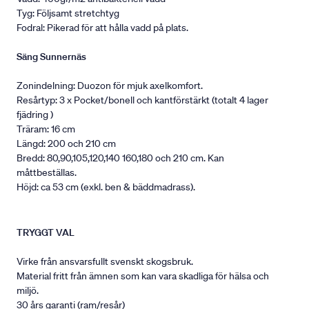
Tyg: Följsamt stretchtyg
Fodral: Pikerad för att hålla vadd på plats.
Säng Sunnernäs
Zonindelning: Duozon för mjuk axelkomfort.
Resårtyp: 3 x Pocket/bonell och kantförstärkt (totalt 4 lager
fjädring )
Träram: 16 cm
Längd: 200 och 210 cm
Bredd: 80,90,105,120,140 160,180 och 210 cm. Kan
måttbeställas.
Höjd: ca 53 cm (exkl. ben & bäddmadrass).
TRYGGT VAL
Virke från ansvarsfullt svenskt skogsbruk.
Material fritt från ämnen som kan vara skadliga för hälsa och
miljö.
30 års garanti (ram/resår)