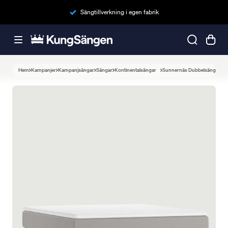
Sängtillverkning i egen fabrik
Hem
Kampanjer
Kampanjsängar
Sängar
Kontinentalsängar
Sunnernäs Dubbelsäng