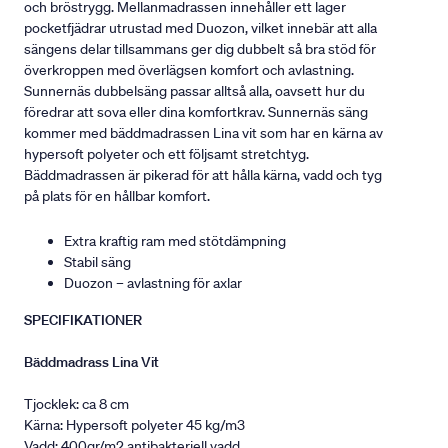
och bröstrygg. Mellanmadrassen innehåller ett lager
pocketfjädrar utrustad med Duozon, vilket innebär att alla
sängens delar tillsammans ger dig dubbelt så bra stöd för
överkroppen med överlägsen komfort och avlastning.
Sunnernäs dubbelsäng passar alltså alla, oavsett hur du
föredrar att sova eller dina komfortkrav. Sunnernäs säng
kommer med bäddmadrassen Lina vit som har en kärna av
hypersoft polyeter och ett följsamt stretchtyg.
Bäddmadrassen är pikerad för att hålla kärna, vadd och tyg
på plats för en hållbar komfort.
Extra kraftig ram med stötdämpning
Stabil säng
Duozon – avlastning för axlar
SPECIFIKATIONER
Bäddmadrass Lina Vit
Tjocklek: ca 8 cm
Kärna: Hypersoft polyeter 45 kg/m3
Vadd: 400gr/m2 antibakteriell vadd