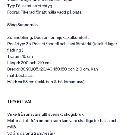
Tyg: Följsamt stretchtyg
Fodral: Pikerad för att hålla vadd på plats.
Säng Sunnernäs
Zonindelning: Duozon för mjuk axelkomfort.
Resårtyp: 3 x Pocket/bonell och kantförstärkt (totalt 4 lager
fjädring )
Träram: 16 cm
Längd: 200 och 210 cm
Bredd: 80,90,105,120,140 160,180 och 210 cm. Kan
måttbeställas.
Höjd: ca 53 cm (exkl. ben & bäddmadrass).
TRYGGT VAL
Virke från ansvarsfullt svenskt skogsbruk.
Material fritt från ämnen som kan vara skadliga för hälsa och
miljö.
30 års garanti (ram/resår)