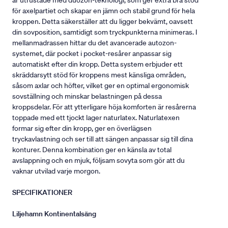
är utrustade med duozon-teknologi, som ger extra bra stöd
för axelpartiet och skapar en jämn och stabil grund för hela
kroppen. Detta säkerställer att du ligger bekvämt, oavsett
din sovposition, samtidigt som tryckpunkterna minimeras. I
mellanmadrassen hittar du det avancerade autozon-
systemet, där pocket i pocket-resårer anpassar sig
automatiskt efter din kropp. Detta system erbjuder ett
skräddarsytt stöd för kroppens mest känsliga områden,
såsom axlar och höfter, vilket ger en optimal ergonomisk
sovställning och minskar belastningen på dessa
kroppsdelar. För att ytterligare höja komforten är resårerna
toppade med ett tjockt lager naturlatex. Naturlatexen
formar sig efter din kropp, ger en överlägsen
tryckavlastning och ser till att sängen anpassar sig till dina
konturer. Denna kombination ger en känsla av total
avslappning och en mjuk, följsam sovyta som gör att du
vaknar utvilad varje morgon.
SPECIFIKATIONER
Liljehamn Kontinentalsäng