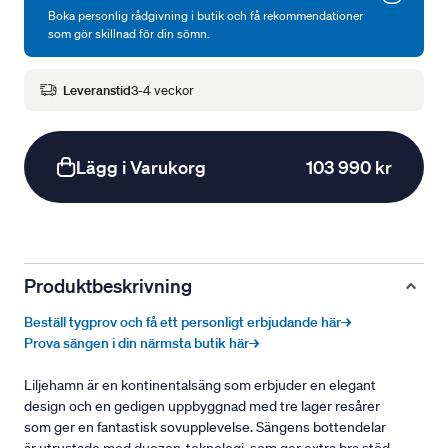
Boka personlig rådgivning i butik och få rekommendationer
som gör skillnad för din sömn.
Leveranstid
3-4 veckor
Lägg i Varukorg
103 990 kr
Produktbeskrivning
Beställ tygprov och få ett personligt erbjudande här→
Prova sängen i din närmsta butik här→
Liljehamn är en kontinentalsäng som erbjuder en elegant
design och en gedigen uppbyggnad med tre lager resårer
som ger en fantastisk sovupplevelse. Sängens bottendelar