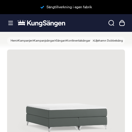
Sängtillverkning i egen fabrik
Hem
Kampanjer
Kampanjsängar
Sängar
Kontinentalsängar
Liljehamn Dubbelsäng