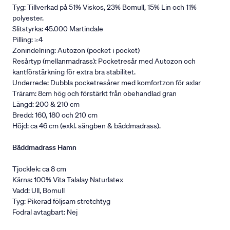
Tyg: Tillverkad på 51% Viskos, 23% Bomull, 15% Lin och 11%
polyester.
Slitstyrka: 45.000 Martindale
Pilling: ≥4
Zonindelning: Autozon (pocket i pocket)
Resårtyp (mellanmadrass): Pocketresår med Autozon och
kantförstärkning för extra bra stabilitet.
Underrede: Dubbla pocketresårer med komfortzon för axlar
Träram: 8cm hög och förstärkt från obehandlad gran
Längd: 200 & 210 cm
Bredd: 160, 180 och 210 cm
Höjd: ca 46 cm (exkl. sängben & bäddmadrass).
Bäddmadrass Hamn
Tjocklek: ca 8 cm
Kärna: 100% Vita Talalay Naturlatex
Vadd: Ull, Bomull
Tyg: Pikerad följsam stretchtyg
Fodral avtagbart: Nej