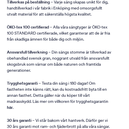
Tillverkas på beställning
– Varje säng skapas unikt för dig,
handtillverkad i vår fabrik i Enköping med omsorgsfullt
utvalt material för att säkerställa högsta kvalitet.
ÖKO-tex 100 certifierad
– Alla våra sängtyger är ÖKO-tex
100 STANDARD certifierade, vilket garanterar att de är fria
från skadliga ämnen för både dig och miljön.
Ansvarsfull tillverkning
– Din sängs stomme är tillverkad av
obehandlad svensk gran, noggrant utvald från ansvarsfullt
skogsbruk som värnar om både naturen och framtida
generationer.
Trygghetsgaranti
– Testa din säng i 180 dagar! Om
fastheten inte känns rätt, kan du kostnadsfritt byta till en
annan fasthet. Detta gäller när du köper till vårt
madrasskydd. Läs mer om villkoren för trygghetsgarantin
här
.
30 års garanti
– Vi står bakom vårt hantverk. Därför ger vi
30 års garanti mot ram- och fjäderbrott på alla våra sängar.