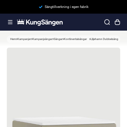
Sängtillverkning i egen fabrik
Hem
Kampanjer
Kampanjsängar
Sängar
Kontinentalsängar
Liljehamn Dubbelsäng