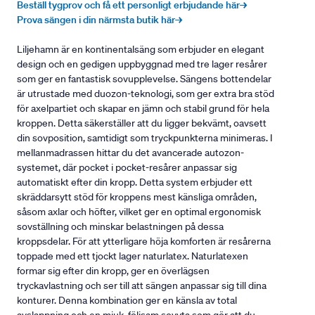
Beställ tygprov och få ett personligt erbjudande här→
Prova sängen i din närmsta butik här→
Liljehamn är en kontinentalsäng som erbjuder en elegant
design och en gedigen uppbyggnad med tre lager resårer
som ger en fantastisk sovupplevelse. Sängens bottendelar
är utrustade med duozon-teknologi, som ger extra bra stöd
för axelpartiet och skapar en jämn och stabil grund för hela
kroppen. Detta säkerställer att du ligger bekvämt, oavsett
din sovposition, samtidigt som tryckpunkterna minimeras. I
mellanmadrassen hittar du det avancerade autozon-
systemet, där pocket i pocket-resårer anpassar sig
automatiskt efter din kropp. Detta system erbjuder ett
skräddarsytt stöd för kroppens mest känsliga områden,
såsom axlar och höfter, vilket ger en optimal ergonomisk
sovställning och minskar belastningen på dessa
kroppsdelar. För att ytterligare höja komforten är resårerna
toppade med ett tjockt lager naturlatex. Naturlatexen
formar sig efter din kropp, ger en överlägsen
tryckavlastning och ser till att sängen anpassar sig till dina
konturer. Denna kombination ger en känsla av total