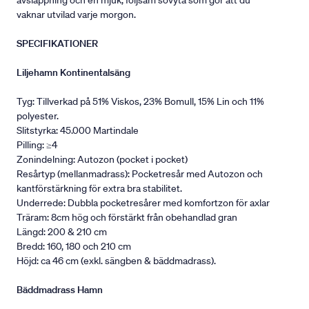
avslappning och en mjuk, följsam sovyta som gör att du
vaknar utvilad varje morgon.
SPECIFIKATIONER
Liljehamn Kontinentalsäng
Tyg: Tillverkad på 51% Viskos, 23% Bomull, 15% Lin och 11%
polyester.
Slitstyrka: 45.000 Martindale
Pilling: ≥4
Zonindelning: Autozon (pocket i pocket)
Resårtyp (mellanmadrass): Pocketresår med Autozon och
kantförstärkning för extra bra stabilitet.
Underrede: Dubbla pocketresårer med komfortzon för axlar
Träram: 8cm hög och förstärkt från obehandlad gran
Längd: 200 & 210 cm
Bredd: 160, 180 och 210 cm
Höjd: ca 46 cm (exkl. sängben & bäddmadrass).
Bäddmadrass Hamn