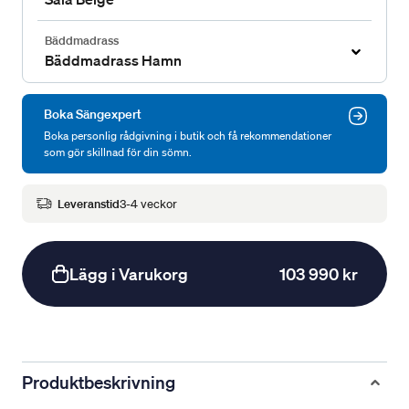
Bäddmadrass
Bäddmadrass Hamn
Boka Sängexpert
Boka personlig rådgivning i butik och få rekommendationer
som gör skillnad för din sömn.
Leveranstid
3-4 veckor
Lägg i Varukorg
103 990 kr
Produktbeskrivning