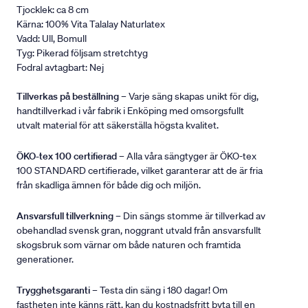
Tjocklek: ca 8 cm
Kärna: 100% Vita Talalay Naturlatex
Vadd: Ull, Bomull
Tyg: Pikerad följsam stretchtyg
Fodral avtagbart: Nej
Tillverkas på beställning
– Varje säng skapas unikt för dig,
handtillverkad i vår fabrik i Enköping med omsorgsfullt
utvalt material för att säkerställa högsta kvalitet.
ÖKO-tex 100 certifierad
– Alla våra sängtyger är ÖKO-tex
100 STANDARD certifierade, vilket garanterar att de är fria
från skadliga ämnen för både dig och miljön.
Ansvarsfull tillverkning
– Din sängs stomme är tillverkad av
obehandlad svensk gran, noggrant utvald från ansvarsfullt
skogsbruk som värnar om både naturen och framtida
generationer.
Trygghetsgaranti
– Testa din säng i 180 dagar! Om
fastheten inte känns rätt, kan du kostnadsfritt byta till en