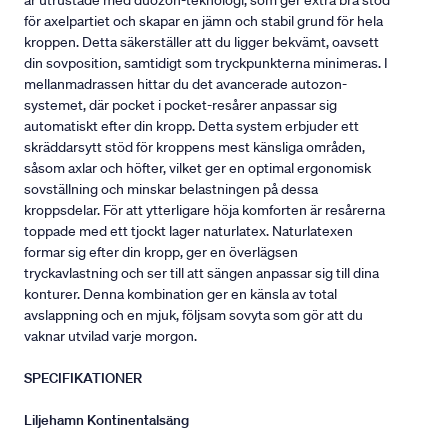
är utrustade med duozon-teknologi, som ger extra bra stöd
för axelpartiet och skapar en jämn och stabil grund för hela
kroppen. Detta säkerställer att du ligger bekvämt, oavsett
din sovposition, samtidigt som tryckpunkterna minimeras. I
mellanmadrassen hittar du det avancerade autozon-
systemet, där pocket i pocket-resårer anpassar sig
automatiskt efter din kropp. Detta system erbjuder ett
skräddarsytt stöd för kroppens mest känsliga områden,
såsom axlar och höfter, vilket ger en optimal ergonomisk
sovställning och minskar belastningen på dessa
kroppsdelar. För att ytterligare höja komforten är resårerna
toppade med ett tjockt lager naturlatex. Naturlatexen
formar sig efter din kropp, ger en överlägsen
tryckavlastning och ser till att sängen anpassar sig till dina
konturer. Denna kombination ger en känsla av total
avslappning och en mjuk, följsam sovyta som gör att du
vaknar utvilad varje morgon.
SPECIFIKATIONER
Liljehamn Kontinentalsäng