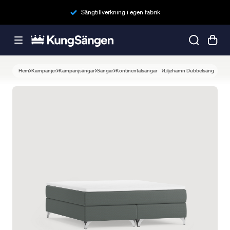
Sängtillverkning i egen fabrik
Hem
Kampanjer
Kampanjsängar
Sängar
Kontinentalsängar
Liljehamn Dubbelsäng