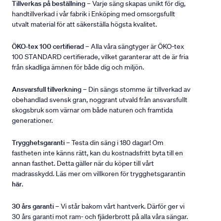
Tillverkas på beställning
– Varje säng skapas unikt för dig,
handtillverkad i vår fabrik i Enköping med omsorgsfullt
utvalt material för att säkerställa högsta kvalitet.
ÖKO-tex 100 certifierad
– Alla våra sängtyger är ÖKO-tex
100 STANDARD certifierade, vilket garanterar att de är fria
från skadliga ämnen för både dig och miljön.
Ansvarsfull tillverkning
– Din sängs stomme är tillverkad av
obehandlad svensk gran, noggrant utvald från ansvarsfullt
skogsbruk som värnar om både naturen och framtida
generationer.
Trygghetsgaranti
– Testa din säng i 180 dagar! Om
fastheten inte känns rätt, kan du kostnadsfritt byta till en
annan fasthet. Detta gäller när du köper till vårt
madrasskydd. Läs mer om villkoren för trygghetsgarantin
här
.
30 års garanti
– Vi står bakom vårt hantverk. Därför ger vi
30 års garanti mot ram- och fjäderbrott på alla våra sängar.