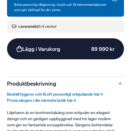
Boka personlig rådgivning i butik och få rekommendationer
som gör skillnad för din sömn.
Leveranstid
3-4 veckor
Lägg i Varukorg
89 990 kr
Produktbeskrivning
Beställ tygprov och få ett personligt erbjudande här→
Prova sängen i din närmsta butik här→
Liljehamn är en kontinentalsäng som erbjuder en elegant
design och en gedigen uppbyggnad med tre lager resårer
som ger en fantastisk sovupplevelse. Sängens bottendelar