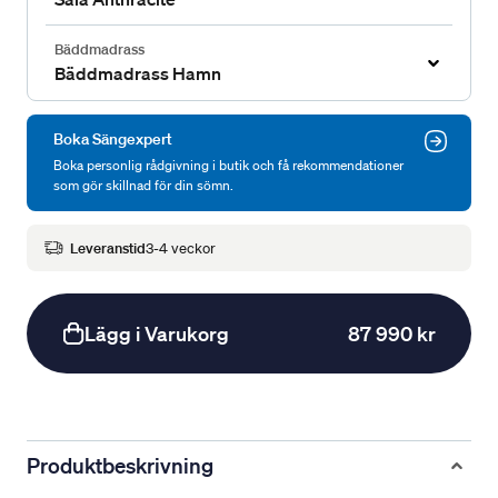
Bäddmadrass
Bäddmadrass Hamn
Boka Sängexpert
Boka personlig rådgivning i butik och få rekommendationer
som gör skillnad för din sömn.
Leveranstid
3-4 veckor
Lägg i Varukorg
87 990 kr
Produktbeskrivning