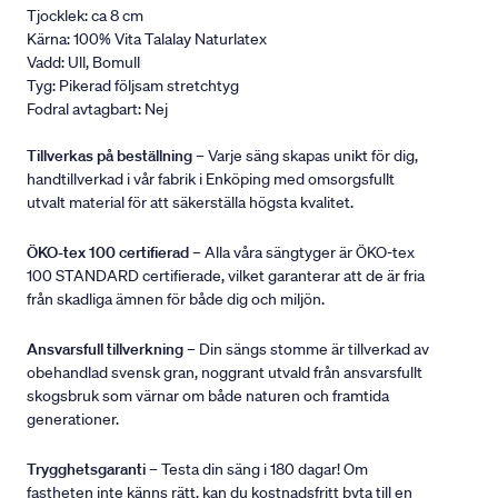
Tjocklek: ca 8 cm
Kärna: 100% Vita Talalay Naturlatex
Vadd: Ull, Bomull
Tyg: Pikerad följsam stretchtyg
Fodral avtagbart: Nej
Tillverkas på beställning
– Varje säng skapas unikt för dig,
handtillverkad i vår fabrik i Enköping med omsorgsfullt
utvalt material för att säkerställa högsta kvalitet.
ÖKO-tex 100 certifierad
– Alla våra sängtyger är ÖKO-tex
100 STANDARD certifierade, vilket garanterar att de är fria
från skadliga ämnen för både dig och miljön.
Ansvarsfull tillverkning
– Din sängs stomme är tillverkad av
obehandlad svensk gran, noggrant utvald från ansvarsfullt
skogsbruk som värnar om både naturen och framtida
generationer.
Trygghetsgaranti
– Testa din säng i 180 dagar! Om
fastheten inte känns rätt, kan du kostnadsfritt byta till en