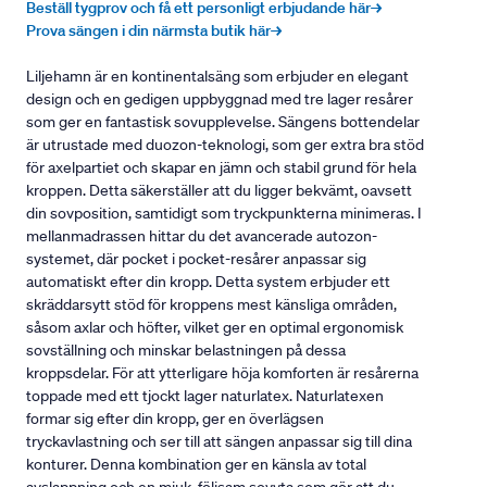
Beställ tygprov och få ett personligt erbjudande här→
Prova sängen i din närmsta butik här→
Liljehamn är en kontinentalsäng som erbjuder en elegant
design och en gedigen uppbyggnad med tre lager resårer
som ger en fantastisk sovupplevelse. Sängens bottendelar
är utrustade med duozon-teknologi, som ger extra bra stöd
för axelpartiet och skapar en jämn och stabil grund för hela
kroppen. Detta säkerställer att du ligger bekvämt, oavsett
din sovposition, samtidigt som tryckpunkterna minimeras. I
mellanmadrassen hittar du det avancerade autozon-
systemet, där pocket i pocket-resårer anpassar sig
automatiskt efter din kropp. Detta system erbjuder ett
skräddarsytt stöd för kroppens mest känsliga områden,
såsom axlar och höfter, vilket ger en optimal ergonomisk
sovställning och minskar belastningen på dessa
kroppsdelar. För att ytterligare höja komforten är resårerna
toppade med ett tjockt lager naturlatex. Naturlatexen
formar sig efter din kropp, ger en överlägsen
tryckavlastning och ser till att sängen anpassar sig till dina
konturer. Denna kombination ger en känsla av total