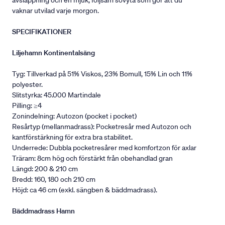
avslappning och en mjuk, följsam sovyta som gör att du
vaknar utvilad varje morgon.
SPECIFIKATIONER
Liljehamn Kontinentalsäng
Tyg: Tillverkad på 51% Viskos, 23% Bomull, 15% Lin och 11%
polyester.
Slitstyrka: 45.000 Martindale
Pilling: ≥4
Zonindelning: Autozon (pocket i pocket)
Resårtyp (mellanmadrass): Pocketresår med Autozon och
kantförstärkning för extra bra stabilitet.
Underrede: Dubbla pocketresårer med komfortzon för axlar
Träram: 8cm hög och förstärkt från obehandlad gran
Längd: 200 & 210 cm
Bredd: 160, 180 och 210 cm
Höjd: ca 46 cm (exkl. sängben & bäddmadrass).
Bäddmadrass Hamn