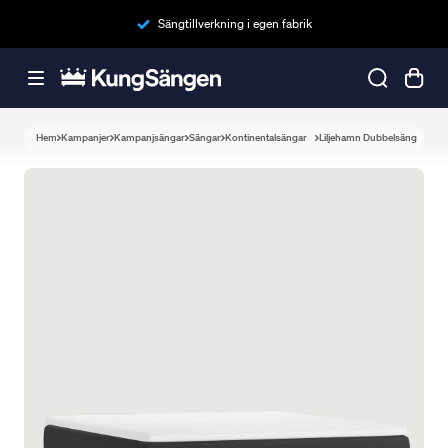
Sängtillverkning i egen fabrik
Hem
Kampanjer
Kampanjsängar
Sängar
Kontinentalsängar
Liljehamn Dubbelsäng