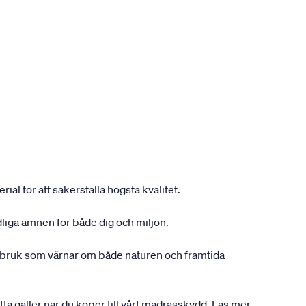
ial för att säkerställa högsta kvalitet.
dliga ämnen för både dig och miljön.
gsbruk som värnar om både naturen och framtida
etta gäller när du köper till vårt madrasskydd. Läs mer