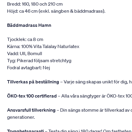
Bredd: 160, 180 och 210 cm
Höjd: ca 46 cm (exkl. sängben & bäddmadrass).
Bäddmadrass Hamn
Tjocklek: ca 8 cm
Kärna: 100% Vita Talalay Naturlatex
Vadd: Ull, Bomull
Tyg: Pikerad följsam stretchtyg
Fodral avtagbart: Nej
Tillverkas på beställning
– Varje säng skapas unikt för dig, h
ÖKO-tex 100 certifierad
– Alla våra sängtyger är ÖKO-tex 100
Ansvarsfull tillverkning
– Din sängs stomme är tillverkad av
generationer.
Trygghetsgaranti
– Testa din säng i 180 dagar! Om fastheten 