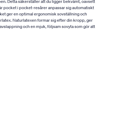
en. Detta säkerställer att du ligger bekvämt, oavsett
r pocket i pocket-resårer anpassar sig automatiskt
lket ger en optimal ergonomisk sovställning och
latex. Naturlatexen formar sig efter din kropp, ger
l avslappning och en mjuk, följsam sovyta som gör att