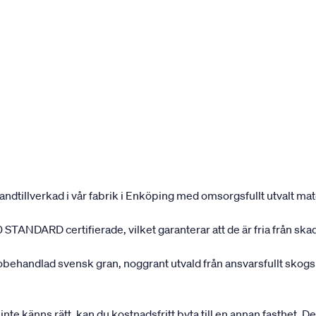
andtillverkad i vår fabrik i Enköping med omsorgsfullt utvalt mater
 STANDARD certifierade, vilket garanterar att de är fria från ska
 obehandlad svensk gran, noggrant utvald från ansvarsfullt sko
inte känns rätt, kan du kostnadsfritt byta till en annan fasthet. D