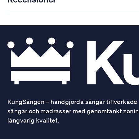
KungSängen – handgjorda sängar tillverkade i
sängar och madrasser med genomtänkt zonindel
långvarig kvalitet.