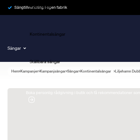
Ramsängar
Sängtillverkning i egen fabrik
Kontinentalsängar
Sängar
Ställbara sängar
Hem
Kampanjer
Kampanjsängar
Sängar
Kontinentalsängar
Liljehamn Dub
Boka Sängexpert
Boka personlig rådgivning i butik och få rekommendationer som 