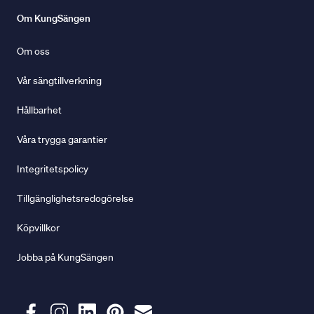
Om KungSängen
Om oss
Vår sängtillverkning
Hållbarhet
Våra trygga garantier
Integritetspolicy
Tillgänglighetsredogörelse
Köpvillkor
Jobba på KungSängen