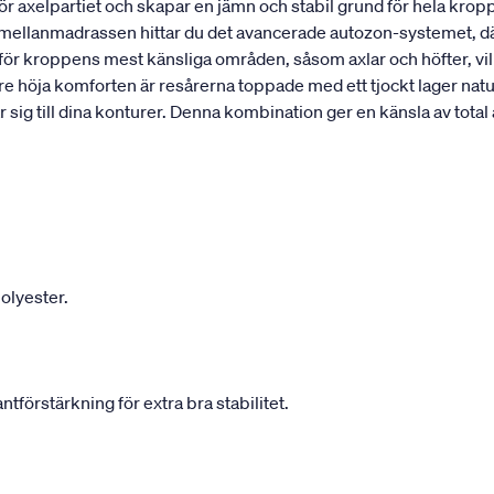
r axelpartiet och skapar en jämn och stabil grund för hela kropp
 mellanmadrassen hittar du det avancerade autozon-systemet, dä
d för kroppens mest känsliga områden, såsom axlar och höfter, vi
re höja komforten är resårerna toppade med ett tjockt lager natur
r sig till dina konturer. Denna kombination ger en känsla av tota
olyester.
örstärkning för extra bra stabilitet.