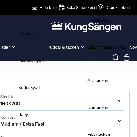
Lakan
Hitta butik
Boka Sängexpert
Drömklubben
Hotellkuddar
Örngott
läder
Kuddar & täcken
Ergonomiska kuddar
Sov
Madrasskydd
Täcken
Alla täcken
Kuddskydd
Storlek
160x200
Duntäcken
Baby
Komfort
Medium / Extra Fast
Fibertäcken