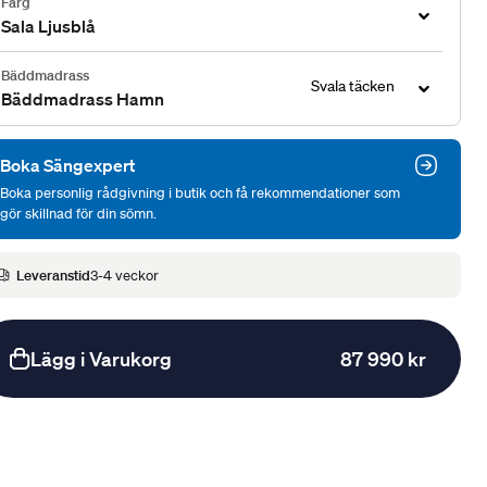
Färg
Sala Ljusblå
Bäddmadrass
Svala täcken
Bäddmadrass Hamn
Boka Sängexpert
Boka personlig rådgivning i butik och få rekommendationer som
gör skillnad för din sömn.
Leveranstid
3-4 veckor
Lägg i Varukorg
87 990 kr