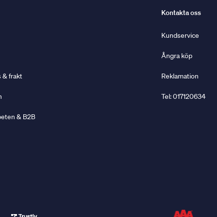
Kontakta oss
Kundservice
Ångra köp
& frakt
Reklamation
n
Tel: 017120634
beten & B2B