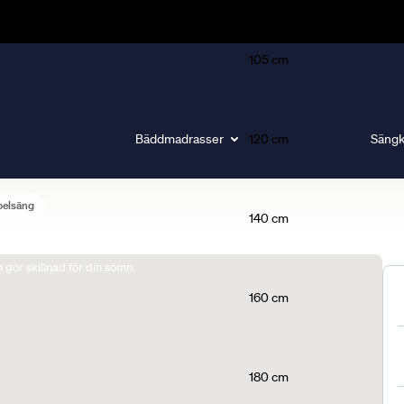
105 cm
Bäddmadrasser
120 cm
Sängk
belsäng
140 cm
gör skillnad för din sömn.
160 cm
180 cm