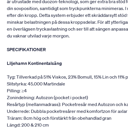
är utrustade med duozon-teknologi, som ger extra bra stöd fö
din sovposition, samtidigt som tryckpunkterna minimeras. I
efter din kropp. Detta system erbjuder ett skräddarsytt stö
minskar belastningen på dessa kroppsdelar. För att ytterliga
en överlägsen tryckavlastning och ser till att sängen anpassa
du vaknar utvilad varje morgon.
SPECIFIKATIONER
Liljehamn Kontinentalsäng
Tyg: Tillverkad på 51% Viskos, 23% Bomull, 15% Lin och 11% p
Slitstyrka: 45.000 Martindale
Pilling: ≥4
Zonindelning: Autozon (pocket i pocket)
Resårtyp (mellanmadrass): Pocketresår med Autozon och kantf
Underrede: Dubbla pocketresårer med komfortzon för axlar
Träram: 8cm hög och förstärkt från obehandlad gran
Längd: 200 & 210 cm