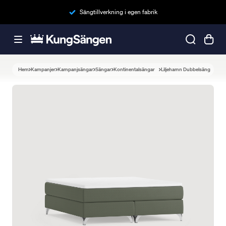
Sängtillverkning i egen fabrik
Hem
Kampanjer
Kampanjsängar
Sängar
Kontinentalsängar
Liljehamn Dubbelsäng