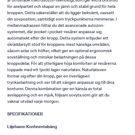
är utrustade med duozon-teknologi, som ger extra bra stöd
för axelpartiet och skapar en jämn och stabil grund för hela
kroppen. Detta säkerställer att du ligger bekvämt, oavsett
din sovposition, samtidigt som tryckpunkterna minimeras. I
mellanmadrassen hittar du det avancerade autozon-
systemet, där pocket i pocket-resårer anpassar sig
automatiskt efter din kropp. Detta system erbjuder ett
skräddarsytt stöd för kroppens mest känsliga områden,
såsom axlar och höfter, vilket ger en optimal ergonomisk
sovställning och minskar belastningen på dessa
kroppsdelar. För att ytterligare höja komforten är resårerna
toppade med ett tjockt lager naturlatex. Naturlatexen
formar sig efter din kropp, ger en överlägsen
tryckavlastning och ser till att sängen anpassar sig till dina
konturer. Denna kombination ger en känsla av total
avslappning och en mjuk, följsam sovyta som gör att du
vaknar utvilad varje morgon.
SPECIFIKATIONER
Liljehamn Kontinentalsäng