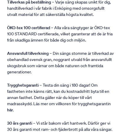
Tillverkas på beställning
– Varje säng skapas unikt för dig,
handtillverkad i vår fabrik i Enköping med omsorgsfullt
utvalt material för att säkerställa högsta kvalitet.
ÖKO-tex 100 certifierad
– Alla våra sängtyger är ÖKO-tex
100 STANDARD certifierade, vilket garanterar att de är fria
från skadliga ämnen för både dig och miljön.
Ansvarsfull tillverkning
– Din sängs stomme är tillverkad av
obehandlad svensk gran, noggrant utvald från ansvarsfullt
skogsbruk som värnar om både naturen och framtida
generationer.
Trygghetsgaranti
– Testa din säng i 180 dagar! Om
fastheten inte känns rätt, kan du kostnadsfritt byta till en
annan fasthet. Detta gäller när du köper till vårt
madrasskydd. Läs mer om villkoren för trygghetsgarantin
här
.
30 års garanti
– Vi står bakom vårt hantverk. Därför ger vi
30 års garanti mot ram- och fjäderbrott på alla våra sängar.