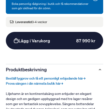
Boka personlig rådgivning i butik och få rekommendationer
som gör skillnad för din sömn.
Leveranstid
3-4 veckor
Lägg i Varukorg
87 990 kr
Produktbeskrivning
Beställ tygprov och få ett personligt erbjudande här→
Prova sängen i din närmsta butik här→
Liljehamn är en kontinentalsäng som erbjuder en elegant
design och en gedigen uppbyggnad med tre lager resårer
som ger en fantastisk sovupplevelse. Sängens bottendelar