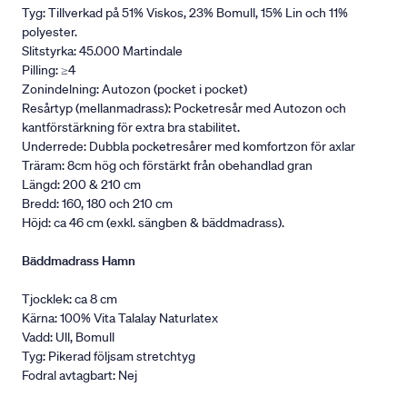
Tyg: Tillverkad på 51% Viskos, 23% Bomull, 15% Lin och 11%
polyester.
Slitstyrka: 45.000 Martindale
Pilling: ≥4
Zonindelning: Autozon (pocket i pocket)
Resårtyp (mellanmadrass): Pocketresår med Autozon och
kantförstärkning för extra bra stabilitet.
Underrede: Dubbla pocketresårer med komfortzon för axlar
Träram: 8cm hög och förstärkt från obehandlad gran
Längd: 200 & 210 cm
Bredd: 160, 180 och 210 cm
Höjd: ca 46 cm (exkl. sängben & bäddmadrass).
Bäddmadrass Hamn
Tjocklek: ca 8 cm
Kärna: 100% Vita Talalay Naturlatex
Vadd: Ull, Bomull
Tyg: Pikerad följsam stretchtyg
Fodral avtagbart: Nej