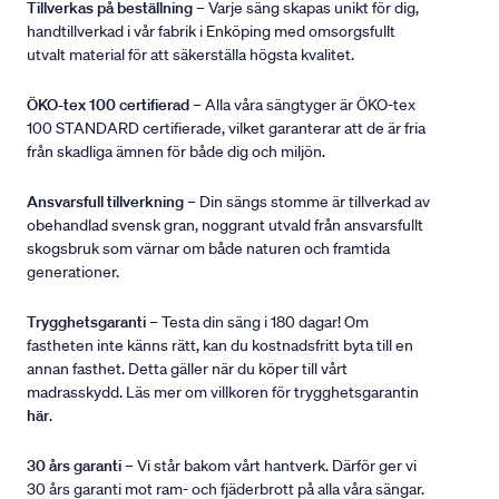
Tillverkas på beställning
– Varje säng skapas unikt för dig,
handtillverkad i vår fabrik i Enköping med omsorgsfullt
utvalt material för att säkerställa högsta kvalitet.
ÖKO-tex 100 certifierad
– Alla våra sängtyger är ÖKO-tex
100 STANDARD certifierade, vilket garanterar att de är fria
från skadliga ämnen för både dig och miljön.
Ansvarsfull tillverkning
– Din sängs stomme är tillverkad av
obehandlad svensk gran, noggrant utvald från ansvarsfullt
skogsbruk som värnar om både naturen och framtida
generationer.
Trygghetsgaranti
– Testa din säng i 180 dagar! Om
fastheten inte känns rätt, kan du kostnadsfritt byta till en
annan fasthet. Detta gäller när du köper till vårt
madrasskydd. Läs mer om villkoren för trygghetsgarantin
här
.
30 års garanti
– Vi står bakom vårt hantverk. Därför ger vi
30 års garanti mot ram- och fjäderbrott på alla våra sängar.