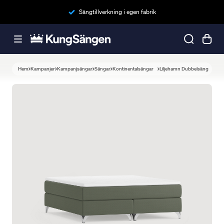
Sängtillverkning i egen fabrik
Hem
Kampanjer
Kampanjsängar
Sängar
Kontinentalsängar
Liljehamn Dubbelsäng