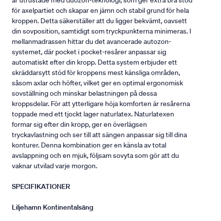
är utrustade med duozon-teknologi, som ger extra bra stöd
för axelpartiet och skapar en jämn och stabil grund för hela
kroppen. Detta säkerställer att du ligger bekvämt, oavsett
din sovposition, samtidigt som tryckpunkterna minimeras. I
mellanmadrassen hittar du det avancerade autozon-
systemet, där pocket i pocket-resårer anpassar sig
automatiskt efter din kropp. Detta system erbjuder ett
skräddarsytt stöd för kroppens mest känsliga områden,
såsom axlar och höfter, vilket ger en optimal ergonomisk
sovställning och minskar belastningen på dessa
kroppsdelar. För att ytterligare höja komforten är resårerna
toppade med ett tjockt lager naturlatex. Naturlatexen
formar sig efter din kropp, ger en överlägsen
tryckavlastning och ser till att sängen anpassar sig till dina
konturer. Denna kombination ger en känsla av total
avslappning och en mjuk, följsam sovyta som gör att du
vaknar utvilad varje morgon.
SPECIFIKATIONER
Liljehamn Kontinentalsäng