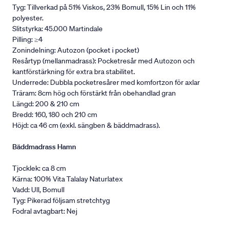
Tyg: Tillverkad på 51% Viskos, 23% Bomull, 15% Lin och 11%
polyester.
Slitstyrka: 45.000 Martindale
Pilling: ≥4
Zonindelning: Autozon (pocket i pocket)
Resårtyp (mellanmadrass): Pocketresår med Autozon och
kantförstärkning för extra bra stabilitet.
Underrede: Dubbla pocketresårer med komfortzon för axlar
Träram: 8cm hög och förstärkt från obehandlad gran
Längd: 200 & 210 cm
Bredd: 160, 180 och 210 cm
Höjd: ca 46 cm (exkl. sängben & bäddmadrass).
Bäddmadrass Hamn
Tjocklek: ca 8 cm
Kärna: 100% Vita Talalay Naturlatex
Vadd: Ull, Bomull
Tyg: Pikerad följsam stretchtyg
Fodral avtagbart: Nej