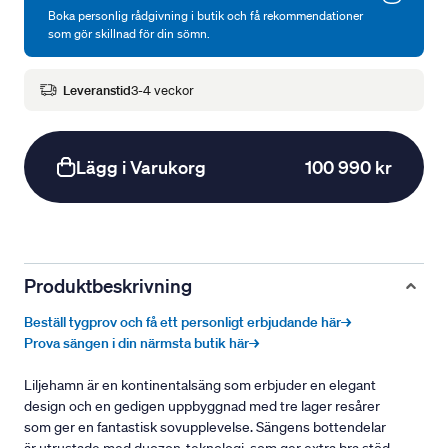
Boka personlig rådgivning i butik och få rekommendationer
som gör skillnad för din sömn.
Leveranstid
3-4 veckor
Lägg i Varukorg
100 990 kr
Produktbeskrivning
Beställ tygprov och få ett personligt erbjudande här→
Prova sängen i din närmsta butik här→
Liljehamn är en kontinentalsäng som erbjuder en elegant
design och en gedigen uppbyggnad med tre lager resårer
som ger en fantastisk sovupplevelse. Sängens bottendelar