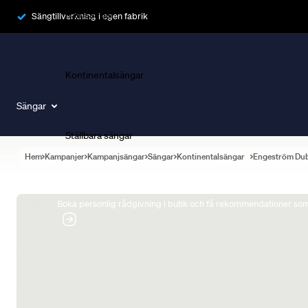
Ramsängar
Sängtillverkning i egen fabrik
Kontinentalsängar
Sängar
Ställbara sängar
Hem
Kampanjer
Kampanjsängar
Sängar
Kontinentalsängar
Engeström Du
Boka Sängexpert
Boka personlig rådgivning i butik och få rekommendationer som 