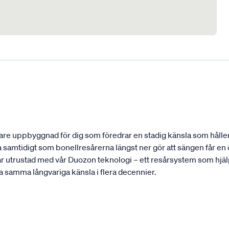
re uppbyggnad för dig som föredrar en stadig känsla som håller 
 samtidigt som bonellresårerna längst ner gör att sängen får e
ar utrustad med vår Duozon teknologi – ett resårsystem som hjälp
ha samma långvariga känsla i flera decennier.