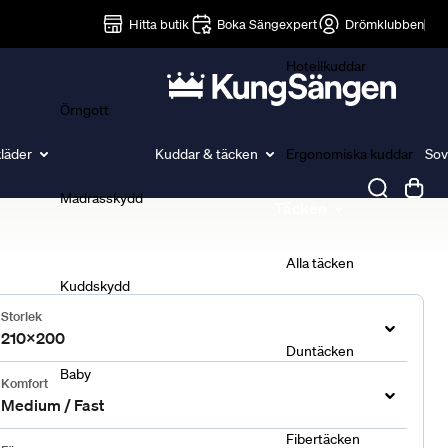
Lakan
Hitta butik
Boka Sängexpert
Drömklubben
Hotellkuddar
Örngott
läder
Kuddar & täcken
Ergonomiska kuddar
Sov
Madrasskydd
Täcken
Alla täcken
Kuddskydd
Storlek
210x200
Duntäcken
Baby
Komfort
Medium / Fast
Fibertäcken