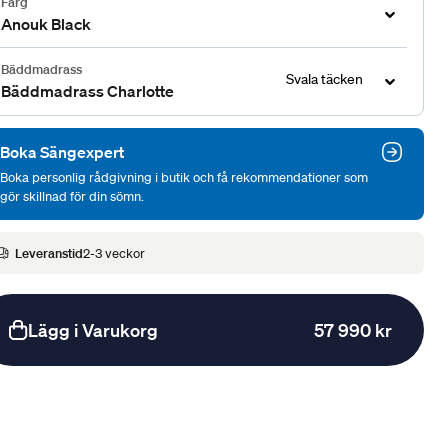
Färg
Anouk Black
Bäddmadrass
Svala täcken
Bäddmadrass Charlotte
Boka Sängexpert
Boka personlig rådgivning i butik och få rekommendationer som
gör skillnad för din sömn.
Leveranstid
2-3 veckor
Lägg i Varukorg
57 990 kr