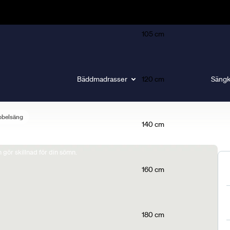
105 cm
Bäddmadrasser
120 cm
Sängk
bbelsäng
140 cm
gör skillnad för din sömn.
160 cm
180 cm