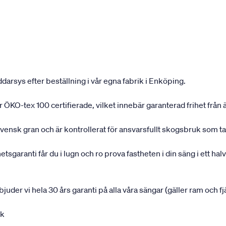
darsys efter beställning i vår egna fabrik i Enköping.
 är ÖKO-tex 100 certifierade, vilket innebär garanterad frihet fr
svensk gran och är kontrollerat för ansvarsfullt skogsbruk som ta
garanti får du i lugn och ro prova fastheten i din säng i ett halvå
rbjuder vi hela 30 års garanti på alla våra sängar (gäller ram och f
uk