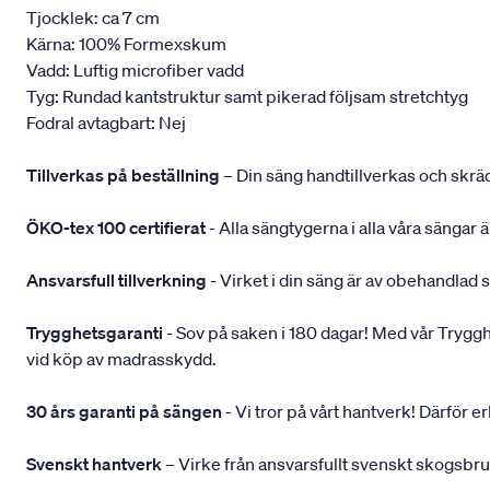
Tjocklek: ca 7 cm
Kärna: 100% Formexskum
Vadd: Luftig microfiber vadd
Tyg: Rundad kantstruktur samt pikerad följsam stretchtyg
Fodral avtagbart: Nej
Tillverkas på beställning
– Din säng handtillverkas och skräd
ÖKO-tex 100 certifierat
- Alla sängtygerna i alla våra sängar
Ansvarsfull tillverkning
- Virket i din säng är av obehandlad 
Trygghetsgaranti
- Sov på saken i 180 dagar! Med vår Trygghets
vid köp av madrasskydd.
30 års garanti på sängen
- Vi tror på vårt hantverk! Därför e
Svenskt hantverk
– Virke från ansvarsfullt svenskt skogsbr