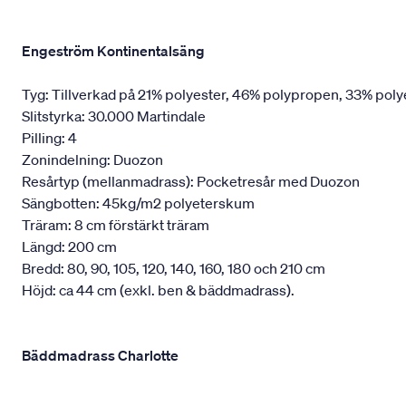
Engeström Kontinentalsäng
Tyg: Tillverkad på 21% polyester, 46% polypropen, 33% poly
Slitstyrka: 30.000 Martindale
Pilling: 4
Zonindelning: Duozon
Resårtyp (mellanmadrass): Pocketresår med Duozon
Sängbotten: 45kg/m2 polyeterskum
Träram: 8 cm förstärkt träram
Längd: 200 cm
Bredd: 80, 90, 105, 120, 140, 160, 180 och 210 cm
Höjd: ca 44 cm (exkl. ben & bäddmadrass).
Bäddmadrass Charlotte