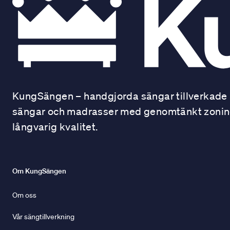
KungSängen – handgjorda sängar tillverkade i
sängar och madrasser med genomtänkt zonindel
långvarig kvalitet.
Om KungSängen
Om oss
Vår sängtillverkning